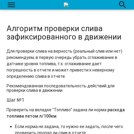
menu
search
Алгоритм проверки слива
зафиксированного в движении
Для проверки слива на верность (реальный слив или нет)
рекомендуем, в первую очередь убрать сглаживание в
датчике уровня топлива, т.к. сглаживание дает
погрешность в отчете и может привести к неверному
определению слива в отчете.
Рекомендованная последовательность действий для
проверки слива в движении
Шаг №1
Проверить на вкладке "Топливо" задана ли норма
расхода
топлива летом л/100км
.
Если норма не задана, то нужно ее задать, после чего
проверить пропал ли слив в отчете.