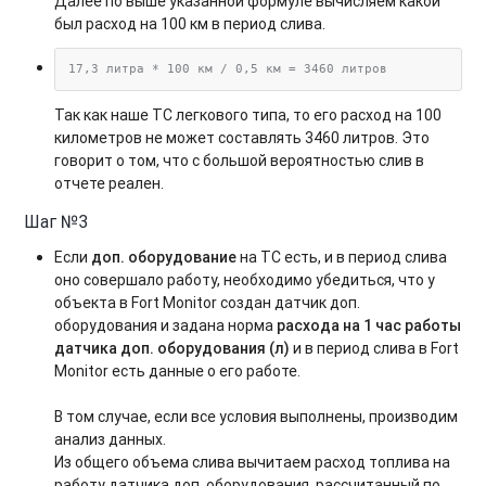
Далее по выше указанной формуле вычисляем какой
был расход на 100 км в период слива.
17,3 литра * 100 км / 0,5 км = 3460 литров
Так как наше ТС легкового типа, то его расход на 100
километров не может составлять 3460 литров. Это
говорит о том, что с большой вероятностью слив в
отчете реален.
Шаг №3
Если
доп. оборудование
на ТС есть, и в период слива
оно совершало работу, необходимо убедиться, что у
объекта в Fort Monitor создан датчик доп.
оборудования и задана норма
расхода на 1 час работы
датчика доп. оборудования (л)
и в период слива в Fort
Monitor есть данные о его работе.
В том случае, если все условия выполнены, производим
анализ данных.
Из общего объема слива вычитаем расход топлива на
работу датчика доп. оборудования, рассчитанный по