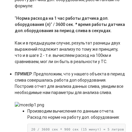
формуле:
"
Норма р
асхода на 1 час работы датчика доп.
оборудования (л)
" /
3600 сек. * время работы датчика
доп.оборудования за период слива в секундах.
Как и в предыдущем случае, результат разницы двух
выражений подлежит анализу по тому же принципу,
что и в шаге 2 - т.е. вычисляем расход на 100км и
сравниваем, мог ли он быть в реальности у ТС.
ПРИМЕР
: Предположим, что у нашего объекта в период
слива совершалась работа доп оборудования.
Построив отчет для анализа данных слива, увидим все
необходимые нам параметры для анализа слива.
Производим вычисления по данным отчета.
Расход по норме на работу доп. оборудования:
20 / 3600 сек * 900 сек (15 минут) = 5 литров 