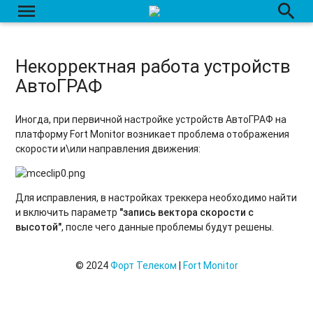
menu
search
Ошибка HTTP 500.19 — Internal Server Error
Ошибка HTTP 500.21 — Internal Server Error
Некорректная работа устройств
Некорректная работа устройств АвтоГРАФ
АвтоГРАФ
Иногда, при первичной настройке устройств АвтоГРАФ на
платформу Fort Monitor возникает проблема отображения
скорости и\или направления движения:
Для исправления, в настройках треккера необходимо найти
и включить параметр
"запись вектора скорости с
высотой"
, после чего данные проблемы будут решены.
© 2024
Форт Телеком
|
Fort Monitor