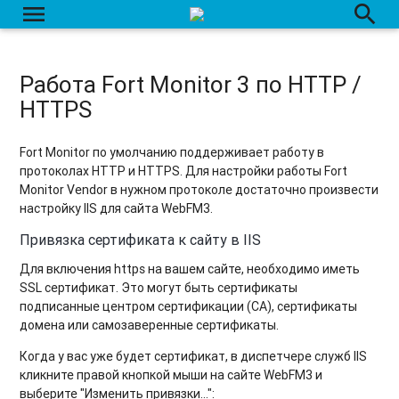
menu
search
Работа Fort Monitor 3 по HTTP /
HTTPS
Fort Monitor по умолчанию поддерживает работу в
протоколах HTTP и HTTPS. Для настройки работы Fort
Monitor Vendor в нужном протоколе достаточно произвести
настройку IIS для сайта WebFM3.
Привязка сертификата к сайту в IIS
Для включения https на вашем сайте, необходимо иметь
SSL сертификат. Это могут быть сертификаты
подписанные центром сертификации (CA), сертификаты
домена или самозаверенные сертификаты.
Когда у вас уже будет сертификат, в диспетчере служб IIS
кликните правой кнопкой мыши на сайте WebFM3 и
выберите "Изменить привязки...":