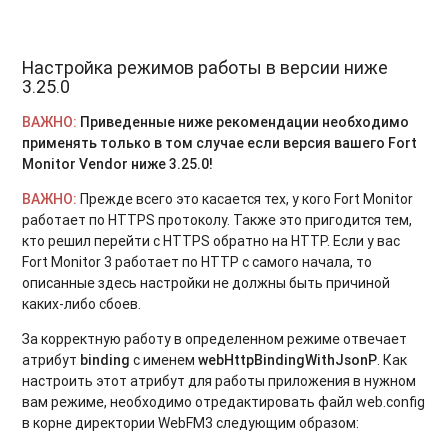
Настройка режимов работы в версии ниже
3.25.0
ВАЖНО:
Приведенные ниже рекомендации необходимо
применять только в том случае если версия вашего Fort
Monitor Vendor ниже 3.25.0!
ВАЖНО:
Прежде всего это касается тех, у кого Fort Monitor
работает по HTTPS протоколу. Также это пригодится тем,
кто решил перейти с HTTPS обратно на HTTP. Если у вас
Fort Monitor 3 работает по HTTP с самого начала, то
описанные здесь настройки не должны быть причиной
каких-либо сбоев.
За корректную работу в определенном режиме отвечает
атрибут
binding
с именем
webHttpBindingWithJsonP
. Как
настроить этот атрибут для работы приложения в нужном
вам режиме, необходимо отредактировать файл web.config
в корне директории WebFM3 следующим образом: