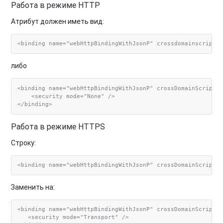
Работа в режиме HTTP
Атрибут должен иметь вид:
либо
<binding name="webHttpBindingWithJsonP" crossDomainScriptAc
    <security mode="None" />

</binding>
Работа в режиме HTTPS
Строку:
Заменить на:
<binding name="webHttpBindingWithJsonP" crossDomainScriptAc
   <security mode="Transport" />
