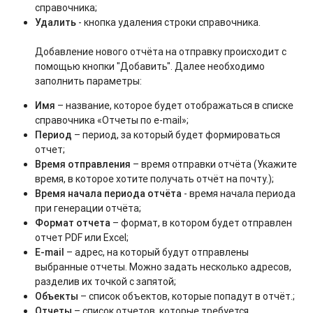
справочника;
Удалить
- кнопка удаления строки справочника.
Добавление нового отчёта на отправку происходит с
помощью кнопки "Добавить". Далее необходимо
заполнить параметры:
Имя
– название, которое будет отображаться в списке
справочника «Отчеты по e-mail»;
Период
– период, за который будет формироваться
отчет;
Время
отправления
– время отправки отчёта (Укажите
время, в которое хотите получать отчёт на почту.);
Время начала периода отчёта
- время начала периода
при генерации отчёта;
Формат отчета
– формат, в котором будет отправлен
отчет PDF или Excel;
E-mail
– адрес, на который будут отправлены
выбранные отчеты. Можно задать несколько адресов,
разделив их точкой с запятой;
Объекты
– список объектов, которые попадут в отчёт.;
Отчеты
– список отчетов, которые требуется