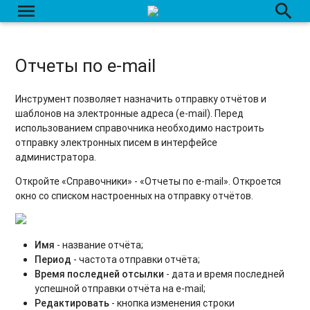
menu
search
4. Топливные карты Ликард
5. Топливные карты Руспетрол
Отчеты по e-mail
Инструмент позволяет назначить отправку отчётов и
шаблонов на электронные адреса (e-mail). Перед
использованием справочника необходимо настроить
отправку электронных писем в интерфейсе
администратора.
Откройте «Справочники» - «Отчеты по e-mail». Откроется
окно со списком настроенных на отправку отчётов.
Имя
- название отчёта;
Период
- частота отправки отчёта;
Время последней отсылки
- дата и время последней
успешной отправки отчёта на e-mail;
Редактировать
- кнопка изменения строки