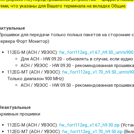
теми, что указаны для Вашего терминала на вкладке Общие.
Актуальные
Прошивки
для передачи только полных пакетов на сторонние с
сервера Форт Монитор):
112EG-M (АСН / УВЭОС):
fw_fort112eg_v1.67_h9.30_umts900_
Для АСН - HW 09.20 - обновлять в случае, если ауди
АСН / УВЭОС - HW 09.30 - рекомендованная прошивка
112EG-MT (АСН / УВЭОС):
fw_fort112eg_v1.70_h9.50_umts90
Только диапазон 900 MHz)
АСН / УВЭОС - HW 09.50 - рекомендованная прошивка
Неактуальные
Архивные прошивки:
112EG-M (АСН / УВЭОС):
fw_fort112eg_v1.67_h9.30.zip
(Устан
112EG-MT (АСН / УВЭОС):
fw_fort112eg_v1.70_h9.50.zip
(Вкл