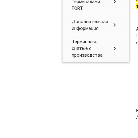
chevron_right
терминалами
FORT
Дополнительная
chevron_right
информация
Терминалы,
chevron_right
снятые с
производства