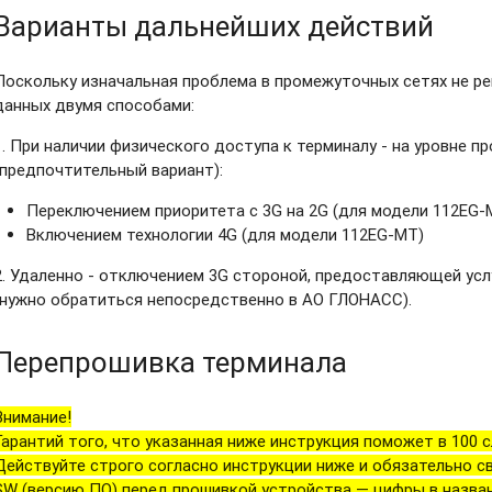
Варианты дальнейших действий
Поскольку изначальная проблема в промежуточных сетях не р
данных двумя способами:
1. При наличии физического доступа к терминалу - на уровне п
(предпочтительный вариант):
Переключением приоритета с 3G на 2G (для модели 112EG-
Включением технологии 4G (для модели 112EG-MT)
2. Удаленно - отключением 3G стороной, предоставляющей усл
(нужно обратиться непосредственно в АО ГЛОНАСС).
Перепрошивка терминала
Внимание!
Гарантий того, что указанная ниже инструкция поможет в 100 сл
Действуйте строго согласно инструкции ниже и обязательно с
SW (версию ПО) перед прошивкой устройства — цифры в назв