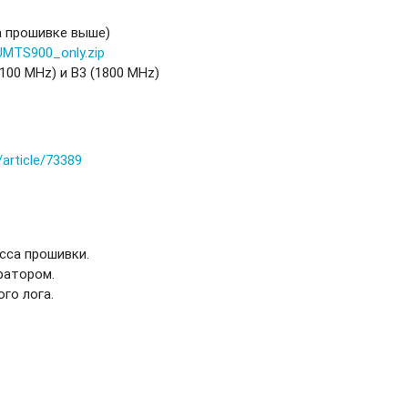
на прошивке выше)
UMTS900_only.zip
2100 MHz) и B3 (1800 MHz)
/article/73389
сса прошивки.
ратором.
го лога.