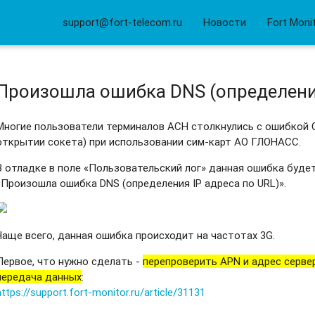
support@fort-telecom.ru
Новости
Fort Moni
Произошла ошибка DNS (определения
Многие пользователи терминалов АСН столкнулись с ошибкой 
открытии сокета) при использовании сим-карт АО ГЛОНАСС.
В отладке в поле «Пользовательский лог» данная ошибка будет
«Произошла ошибка DNS (определения IP адреса по URL)».
Чаще всего, данная ошибка происходит на частотах 3G.
Первое, что нужно сделать -
перепроверить APN и адрес серве
передача данных
:
https://support.fort-monitor.ru/article/31131