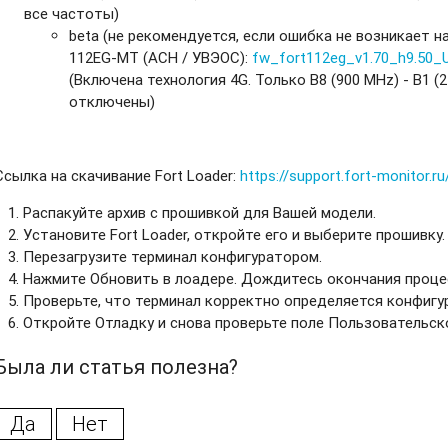
все частоты)
beta (не рекомендуется, если ошибка не возникает 
112EG-MT (АСН / УВЭОС):
fw_fort112eg_v1.70_h9.50_
(Включена технология 4G. Только B8 (900 MHz) - B1 (
отключены)
Ссылка на скачивание Fort Loader:
https://support.fort-monitor.ru
Распакуйте архив с прошивкой для Вашей модели.
Установите Fort Loader, откройте его и выберите прошивку.
Перезагрузите терминал конфигуратором.
Нажмите Обновить в лоадере. Дождитесь окончания проце
Проверьте, что терминал корректно определяется конфигу
Откройте Отладку и снова проверьте поле Пользовательско
Была ли статья полезна?
Да
Нет