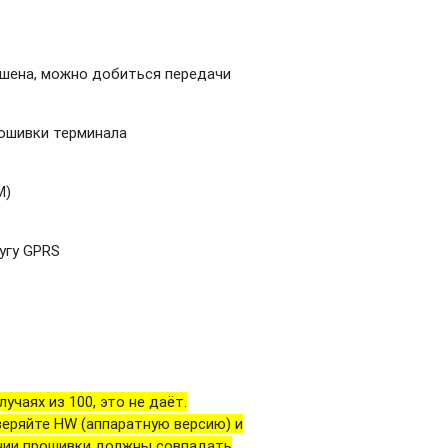
ешена, можно добиться передачи
рошивки терминала
M)
угу GPRS
учаях из 100, это не даёт.
веряйте HW (аппаратную версию) и
ании прошивки должны совпадать