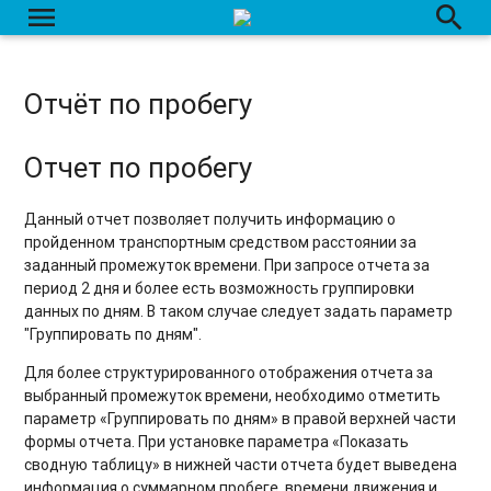
menu
search
Отчёт по нагрузке на ось
Отчёт по событиям
Отчёт по пробегу
Отчёт по действиям с датчиком доп. оборудования
Отчет по пробегу
Отчет по трассировке датчиков
Отчёт по маршрутам
Данный отчет позволяет получить информацию о
пройденном транспортным средством расстоянии за
Отчёт по заданиям
заданный промежуток времени. При запросе отчета за
период 2 дня и более есть возможность группировки
Отчёт по рабочему времени
данных по дням. В таком случае следует задать параметр
"Группировать по дням".
Отчёт по сменам
Для более структурированного отображения отчета за
Отчет по агрозонам
выбранный промежуток времени, необходимо отметить
параметр «Группировать по дням» в правой верхней части
Отчет по агрозонам - общие показатели
формы отчета. При установке параметра «Показать
сводную таблицу» в нижней части отчета будет выведена
Отчет по групповой обработке полей
информация о суммарном пробеге, времени движения и