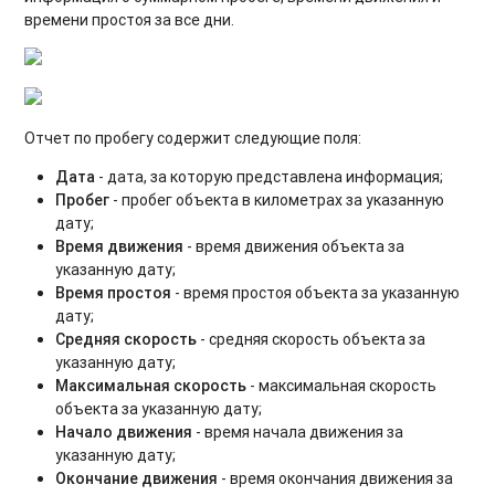
времени простоя за все дни.
Отчёт по транспортным средствам
Отчёт по водителям
Отчёт по нарушениям
Отчет по пробегу содержит следующие поля:
Отчёт по периодическим мероприятиям
Дата
- дата, за которую представлена информация;
Пробег
- пробег объекта в километрах за указанную
Отчёт по выгрузке комбайнов
дату;
Время движения
- время движения объекта за
Отчёт по комбайнам - контроль ТС
указанную дату;
Время простоя
- время простоя объекта за указанную
Отчёт по спец. технике
дату;
Средняя скорость
- средняя скорость объекта за
Отчет по весам
указанную дату;
Максимальная скорость
- максимальная скорость
Отчёт по контролю персонала (СКУД)
объекта за указанную дату;
Начало движения
- время начала движения за
Отчёт по состоянию оборудования
указанную дату;
Окончание движения
- время окончания движения за
Расширенный отчёт по состоянию оборудования