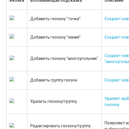
Иконка
Всплывающая подсказка
Описание
Добавить геозону "точка"
Создает нов
Добавить геозону "линия"
Создает нов
Создает нов
Добавить геозону "многоугольник"
"многоуголь
Добавить группу геозон
Создает нов
Удаляет выб
Удалить геозону/группу
геозону
Позволяет 
Редактировать геозону/группу