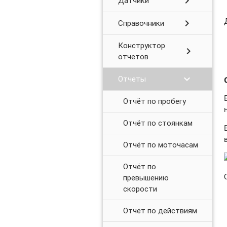
chevron_right
Датчики
Механика работы отчёта по весам
chevron_right
Справочники
Конструктор
chevron_right
отчетов
chevron_right
Отчеты
Отчёт по пробегу
Отчёт по стоянкам
Отчёт по моточасам
Отчёт по
превышению
скорости
Отчёт по действиям