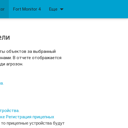
arrow_drop_down
tor
Fort Monitor 4
Еще
ели
ты объектов за выбранный
зонами. В отчете отображается
ди агрозон.
а.
тройства
.
ке Регистрация прицепных
, то прицепные устройства будут