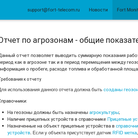
support@fort-telecom.ru
Новости
Fort Moni
Отчет по агрозонам - общие показат
Данный отчет позволяет
выводить суммарную показания рабо
период как в агрозоне так и в период перемещения между гео
информация о пробеге, расходе топлива и обработанной площа
Требования к отчету
созданы геозон
Для использования данного отчета должна быть
Справочники:
На геозоны должны быть назначены
агрокультуры
;
Наличие прицепных устройств в справочнике
Прицепные ус
Назначенные на объект прицепные устройства в
справочни
устройств
. Если у объекта присутствует датчик
RFID метка