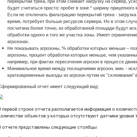
перекрытий трека, при этом снижает нагрузку на сервер, ус
будет считаться просто: пробег в зоне * ширину прицепного
Если не отключать фильтрацию перекрытий трека - загрузка
время, потребует больше ресурсов сервера. Но в этом слу
посчитана более точно, из обработанной площади будут и
обработки одного и того же участка зоны. Имеет ограничени
агрозонах.
Не показывать агрозоны, % обработки которых меньше
– по
агрозоны, процент обработки которых меньше, чем указанны
например, при фактах пересечения агрозон в процессе движ
Минимальное время между посещениями агрозон, мин.
- ис
кратковременные выезды из агрозон путем их "склеивания" 
Сформированный отчет имеет следующий вид:
В первой строке отчета располагается информация о количес
количестве объектов у которых отсутствуют датчики уровня 
В отчете представлены следующие столбцы: