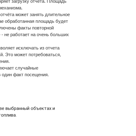
коряет загрузку отчёта. Площадь
 механизма.
 отчёта может занять длительное
чае обработанная площадь будет
сключены факты повторной
е - не работает на очень больших
зволяет исключать из отчета
й. Это может потребоваться,
ения.
ключает случайные
в один факт посещения.
тве выбранный объектах и
топлива.