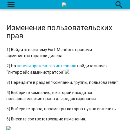
menu
search
Контроль приема данных с помощью сведений о модуле
приема данных
Срок хранения данных на сервере
Изменение пользовательских
прав
Система биллинга
Страница создания/редактирования счета
1) Войдите в систему Fort-Monitor с правами
администратора или дилера.
Создание счета
2) На
панели временного интервала
найдите значок
Изменение счета
"Интерфейс администратора"
.
3) Перейдите в раздел "Компании, группы, пользователи".
Пополнение счета
4) Выберите компанию, в которой находятся
Удаление счета
пользовательские права для редактирования.
Удаление счета со всем содержимым
5) Выберите права, параметры которых нужно изменить.
Группы счетов
6) Внесите соответствующие изменения.