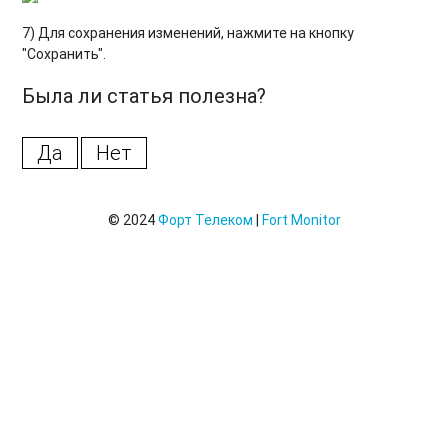
Тарифы
7) Для сохранения изменений, нажмите на кнопку
Последние операции по счетам
"Сохранить".
Логи
Была ли статья полезна?
Контроль приема данных с помощью логов
Да
Нет
Отчёты подсистемы администрирования
Создание/Редактирование/Удаление Ретрансляция
© 2024
Форт Телеком
|
Fort Monitor
Изменение ретрансляции
Добавление объектов в существующую ретрансляцию
Изменение даты начала передачи данных существующей
ретрансляции
Удаление ретрансляции
Модуль ретрансляций. Неисправности, снятие лога