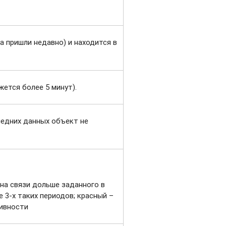
а пришли недавно) и находится в
жется более 5 минут).
ледних данных объект не
 на связи дольше заданного в
е 3-х таких периодов; красный –
тивности