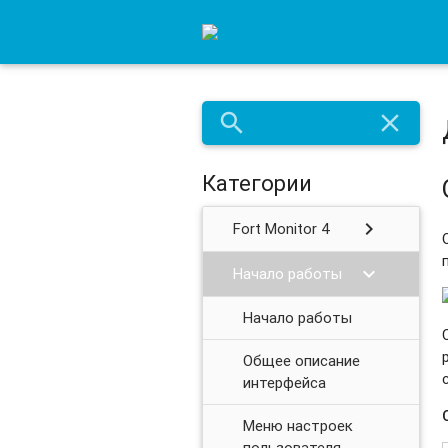
search
close
Категории
chevron_right
Fort Monitor 4
chevron_right
Начало работы
Начало работы
Общее описание
интерфейса
Меню настроек
пользователя