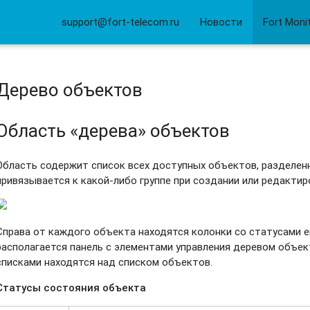
support@fort-telecom.ru
Новости
Fort Moni
Дерево объектов
Область «дерева» объектов
Область содержит список всех доступных объектов, разделенн
привязывается к какой-либо группе при создании или редактир
Справа от каждого объекта находятся колонки со статусами е
располагается панель с элементами управления деревом объе
списками находятся над списком объектов.
Статусы состояния объекта