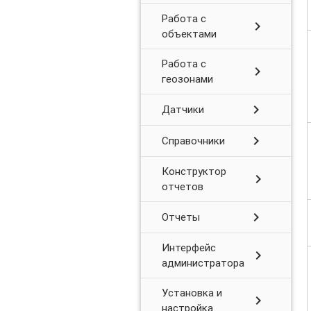
Работа с
chevron_right
объектами
Работа с
chevron_right
геозонами
chevron_right
Датчики
chevron_right
Справочники
Конструктор
chevron_right
отчетов
chevron_right
Отчеты
Интерфейс
chevron_right
администратора
Установка и
chevron_right
настройка