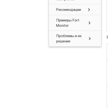
chevron_right
Рекомендации
Примеры Fort
chevron_right
Monitor
Проблемы и их
chevron_right
решение