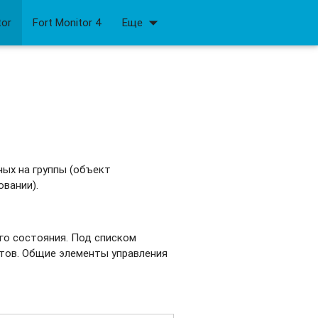
arrow_drop_down
tor
Fort Monitor 4
Еще
ых на группы (объект
овании).
го состояния. Под списком
ктов. Общие элементы управления