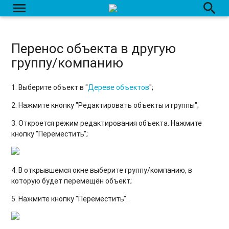
menu
search
Вкладка "Датчики"
Сырые данные
Перенос объекта в другую
группу/компанию
Датчики: Создание / Редактирование / Удаление.
Перенос данных с одного объекта на другой
1. Выберите объект в "
Дереве объектов
";
2. Нажмите кнопку "Редактировать объекты и группы";
3. Откроется режим редактирования объекта. Нажмите
кнопку "Переместить";
4. В открывшемся окне выберите группу/компанию, в
которую будет перемещён объект;
5. Нажмите кнопку "Переместить".