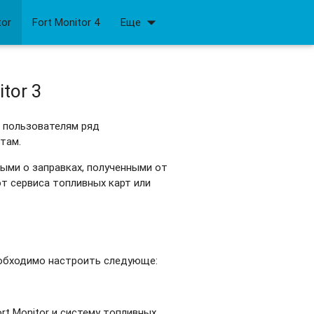
arrow_drop_down
tor
Fort Monitor 4
Еще
tor 3
т пользователям ряд
там.
ыми о заправках, полученными от
от сервиса топливных карт или
еобходимо настроить следующе:
rt Monitor и систему топливных