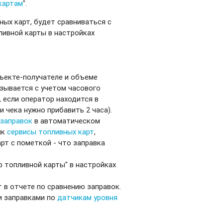
картам
".
ных карт, будет сравниваться с
ливной карты в настройках
ъекте-получателе и объеме
азывается с учетом часового
-р, если оператор находится в
и чека нужно прибавить 2 часа).
 заправок
в автоматическом
ик
сервисы топливных карт
,
рт с пометкой - что заправка
 топливной карты" в настройках
 в отчете по сравнению заправок.
и заправками по
датчикам уровня