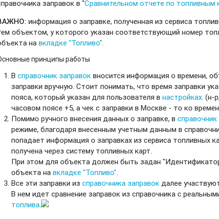
справочника заправок в "
Сравнительном отчете по топливным 
ВАЖНО:
информация о заправке, полученная из сервиса топлив
тем объектом, у которого указан соответствующий номер топ
объекта на
вкладке "Топливо"
.
Основные принципы работы
В
справочник заправок
вносится информация о времени, об
заправки вручную. Стоит понимать, что время заправки ук
пояса, который указан для пользователя в
настройках
. (н
часовом поясе +5, а чек с заправки в Москве - то ко времен
Помимо ручного внесения данных о заправке, в
справочник
режиме, благодаря внесенным учетным данным в справочн
попадает информация о заправках из сервиса топливных ка
получена через систему топливных карт.
При этом для объекта должен быть задан "Идентификатор
объекта на
вкладке "Топливо"
.
Все эти заправки из
справочника заправок
далее участвуют
В нем идет сравнение заправок из справочника с реальным
топлива
.