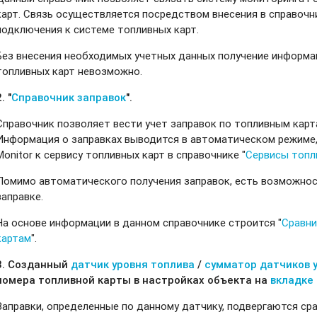
карт. Связь осуществляется посредством внесения в справочн
подключения к системе топливных карт.
Без внесения необходимых учетных данных получение информац
топливных карт невозможно.
. "
Справочник заправок
".
Справочник позволяет вести учет заправок по топливным картам
Информация о заправках выводится в автоматическом режиме,
Monitor к сервису топливных карт в справочнике "
Сервисы топл
Помимо автоматического получения заправок, есть возможнос
заправке.
На основе информации в данном справочнике строится "
Сравни
картам
".
3. Созданный
датчик уровня топлива
/
сумматор датчиков 
номера топливной карты в настройках объекта на
вкладке 
Заправки, определенные по данному датчику, подвергаются ср