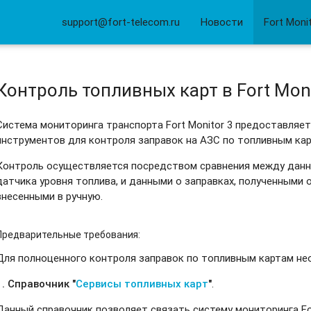
support@fort-telecom.ru
Новости
Fort Moni
Контроль топливных карт в Fort Moni
Система мониторинга транспорта Fort Monitor 3 предоставляе
инструментов для контроля заправок на АЗС по топливным кар
Контроль осуществляется посредством сравнения между данн
датчика уровня топлива, и данными о заправках, полученными 
внесенными в ручную.
Предварительные требования:
Для полноценного контроля заправок по топливным картам н
1. Справочник "
Сервисы топливных карт
"
.
Данный справочник позволяет связать систему мониторинга Fo