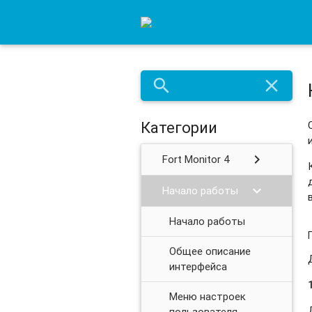
search
close
Категории
chevron_right
Fort Monitor 4
chevron_right
Начало работы
Начало работы
Общее описание
интерфейса
Меню настроек
пользователя