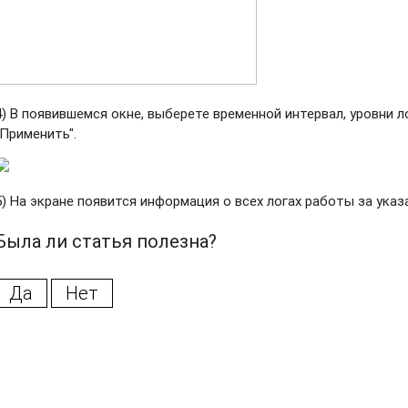
4) В появившемся окне, выберете временной интервал, уровни л
"Применить".
ретрансляции
5) На экране появится информация о всех логах работы за указ
Была ли статья полезна?
Да
Нет
плату
ете