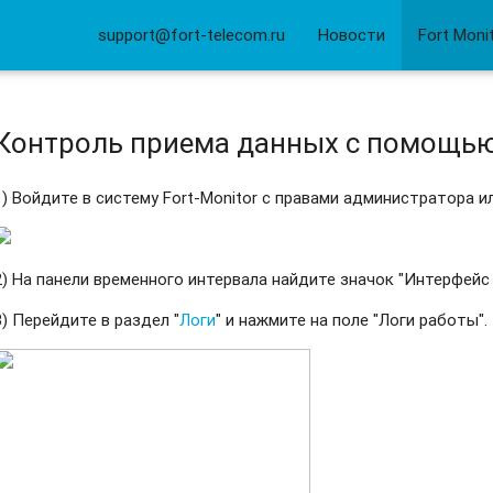
support@fort-telecom.ru
Новости
Fort Moni
Контроль приема данных с помощью
1) Войдите в систему Fort-Monitor с правами администратора и
2) На панели временного интервала найдите значок "Интерфей
3) Перейдите в раздел "
Логи
" и нажмите на поле "Логи работы".