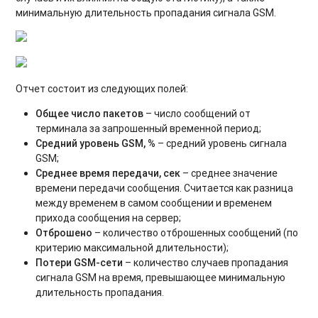
минимальную длительность пропадания сигнала GSM.
Отчет по групповой обработке полей
Отчёт по транспортным средствам
Отчёт по водителям
Отчет состоит из следующих полей:
Отчёт по нарушениям
Общее число пакетов
– число сообщений от
терминала за запрошенный временной период;
Отчёт по периодическим мероприятиям
Средний уровень GSM, %
– средний уровень сигнала
GSM;
Отчёт по выгрузке комбайнов
Среднее время передачи, сек
– среднее значение
времени передачи сообщения. Считается как разница
Отчёт по комбайнам - контроль ТС
между временем в самом сообщении и временем
прихода сообщения на сервер;
Отчёт по спец. технике
Отброшено
– количество отброшенных сообщений (по
критерию максимальной длительности);
Отчет по весам
Потери GSM-сети
– количество случаев пропадания
сигнала GSM на время, превышающее минимальную
Отчёт по контролю персонала (СКУД)
длительность пропадания.
Отчёт по состоянию оборудования