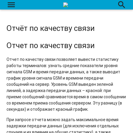
menu
search
Отчёт по качеству вождения
Отчёт по нагрузке на ось
Отчёт по качеству связи
Отчёт по событиям
Отчет по качеству связи
Отчёт по действиям с датчиком доп. оборудования
Отчет по трассировке датчиков
Отчет по качеству связи позволяет вывести статистику
работы терминалов: узнать средние показатели уровня
Отчёт по маршрутам
сигнала GSM и время передачи данных, а также выводит
график уровня сигнала GSM и времени передачи
Отчёт по заданиям
сообщений на сервер. Уровень GSM выведен зеленой
линией, а задержка передачи данных – красной: при
Отчёт по рабочему времени
приеме сообщений сравнивается время в самом сообщении
со временем приема сообщения сервером. Эту разницу (в
Отчёт по сменам
секундах) и отображает красный график.
Отчет по агрозонам
При запросе отчета можно задать максимальное время
задержки передачи данных (для исключения отдельных
Отчет по агрозонам - общие показатели
случаев и их влияния на общую статистику), а также