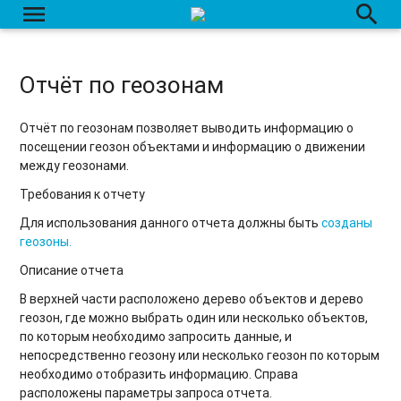
Отчёт по работе системы
menu
search
Отчёт по работе оборудования
Отчет по параметрам объектов
Отчёт по геозонам
Отчет по группе счетов
Отчёт по геозонам позволяет выводить информацию о
посещении геозон объектами и информацию о движении
Механика работы отчёта по весам
между геозонами.
Требования к отчету
Для использования данного отчета должны быть
созданы
геозоны.
Описание отчета
В верхней части расположено дерево объектов и дерево
геозон, где можно выбрать один или несколько объектов,
по которым необходимо запросить данные, и
непосредственно геозону или несколько геозон по которым
необходимо отобразить информацию. Справа
расположены параметры запроса отчета.