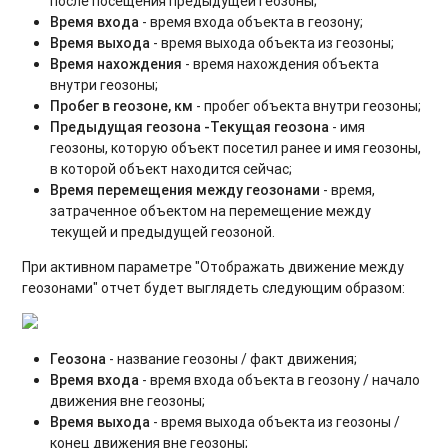
после посещения предыдущей геозоны;
Время входа
- время входа объекта в геозону;
Время выхода
- время выхода объекта из геозоны;
Время нахождения
- время нахождения объекта
внутри геозоны;
Пробег в геозоне, км
- пробег объекта внутри геозоны;
Предыдущая геозона -Текущая геозона
- имя
геозоны, которую объект посетил ранее и имя геозоны,
в которой объект находится сейчас;
Время перемещения между геозонами
- время,
затраченное объектом на перемещение между
текущей и предыдущей геозоной.
При активном параметре "Отображать движение между
геозонами" отчет будет выглядеть следующим образом:
Геозона
- название геозоны / факт движения;
Время входа
- время входа объекта в геозону / начало
движения вне геозоны;
Время выхода
- время выхода объекта из геозоны /
конец движения вне геозоны;