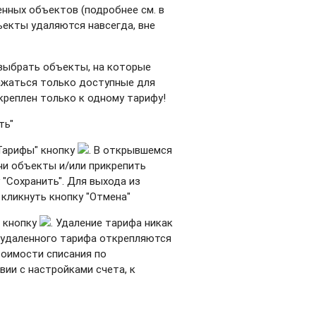
нных объектов (подробнее см. в
ъекты удаляются навсегда, вне
выбрать объекты, на которые
ажаться только доступные для
реплен только к одному тарифу!
ть"
Тарифы" кнопку
. В открывшемся
ни объекты и/или прикрепить
 "Сохранить". Для выхода из
 кликнуть кнопку "Отмена"
" кнопку
. Удаление тарифа никак
ы удаленного тарифа открепляются
тоимости списания по
ии с настройками счета, к