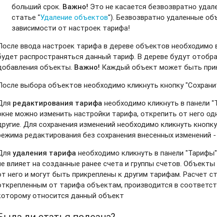
больший срок.
Важно!
Это не касается безвозвратно удале
статье
"
Удаление объектов
"
). Безвозвратно удаленные об
зависимости от настроек тарифа!
После ввода настроек тарифа в дереве объектов необходимо 
будет распространяться данный тариф. В дереве будут отобр
добавления объекты.
Важно!
Каждый объект может быть прик
После выбора объектов необходимо кликнуть кнопку "Сохрани
Для
редактирования тарифа
необходимо кликнуть в панели "
окне можно изменить настройки тарифа, открепить от него од
другие. Для сохранения изменений необходимо кликнуть кнопку
режима редактирования без сохранения внесенных изменений -
Для
удаления тарифа
необходимо кликнуть в панели "Тарифы
не влияет на созданные ранее счета и группы счетов. Объект
от него и могут быть прикреплены к другим тарифам. Расчет с
открепленным от тарифа объектам, производится в соответств
которому относится данный объект
Была ли статья полезна?