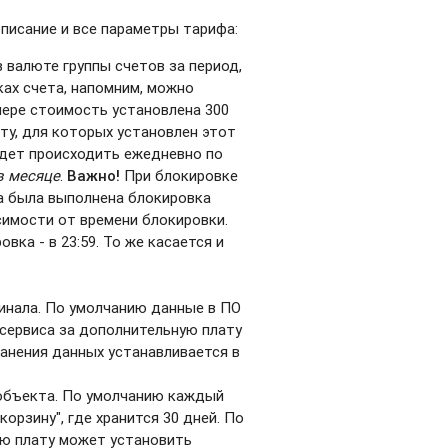
писание и все параметры тарифа:
 валюте группы счетов за период,
ках счета, напомним, можно
имере стоимость установлена 300
ту, для которых установлен этот
будет происходить ежедневно по
в месяце
.
Важно!
При блокировке
да была выполнена блокировка
симости от времени блокировки.
вка - в 23:59. То же касается и
инала. По умолчанию данные в ПО
 сервиса за дополнительную плату
анения данных устанавливается в
 объекта. По умолчанию каждый
орзину", где хранится 30 дней. По
ую плату может установить