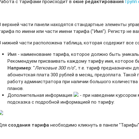
Работа с тарифами происходит в
окне редактирования
Групп
В верхней части панели находятся стандартные элементы упра
тарифа по имени или части имени тарифа ("Имя"). Регистр не ва
В нижней части расположена таблица, которая содержит все с
Имя - наименование тарифа, которое должно быть уникальн
Рекомендуем присваивать каждому тарифу имя, которое б
Например
: "
Легковые 300 п/о
", т.е. тариф предназначен д
абонентская плата 300 рублей в месяц, предоплата. Такой
работу администратора при наличии большого количества
планов.
Дополнительная информация
- при наведении курсором
подсказка с подробной информацией по тарифу:
Для
создания тарифа
необходимо кликнуть в панели "Тарифы