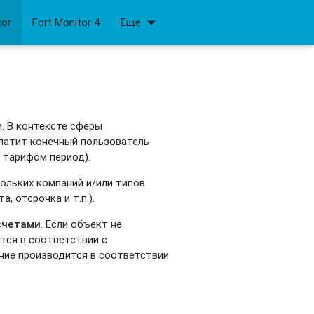
arrow_drop_down
tor
Fort Monitor 4
Еще
и. В контексте сферы
платит конечный пользователь
й тарифом период).
ольких компаний и/или типов
, отсрочка и т.п.).
счетами
. Если объект не
ится в соответствии с
ание производится в соответствии