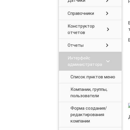
chevron_right
Датчики
chevron_right
Справочники
Конструктор
chevron_right
отчетов
chevron_right
Отчеты
Интерфейс
chevron_right
администратора
Список пунктов меню
Компании, группы,
пользователи
Форма создания/
редактирования
компании