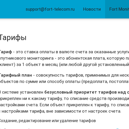
support@fort-telecom.ru
Новости
Fort Moni
Тарифы
Тариф
- это ставка оплаты в валюте счета за оказанные услуг
спутникового мониторинга - это абонентская плата, которую 
(клиент) за 1 объект в месяц (или любой другой установленны
Тарифный план
- совокупность тарифов, применимых для неск
объектов по сумме или способу оплаты (предоплата, постоплата
В системе установлен
безусловный приоритет тарифов над 
прикреплен ни к какому тарифу, то списание средств производ
настройками счета. Если объект прикреплен к тарифу, то спис
с настройками тарифа, вне зависимости от настроек счета.
Создание, редактирование или удаление тарифов