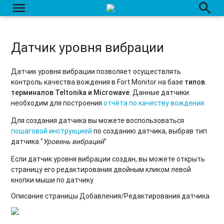
menu
search
Произвольный сумматор
Датчик базовых станций
Датчик уровня вибрации
Датчики пассажиропотока
Датчик зажигания по оборотам
Датчик уровня вибрации позволяет осуществлять
контроль качества вождения в Fort Monitor на базе
типов
Цифровой датчик температуры
терминалов Teltonika и Microwave
. Данные датчики
необходим для построения
отчёта по качеству вождения.
Создание/Редактирование/Удаление датчика
Для создания датчика вы можете воспользоваться
пошаговой инструкцией
по созданию датчика, выбрав тип
датчика "
Уровень вибраций
"
Если датчик уровня вибрации создан, вы можете открыть
страницу его редактирования двойным кликом левой
кнопки мыши по датчику.
Описание страницы Добавления/Редактирования датчика