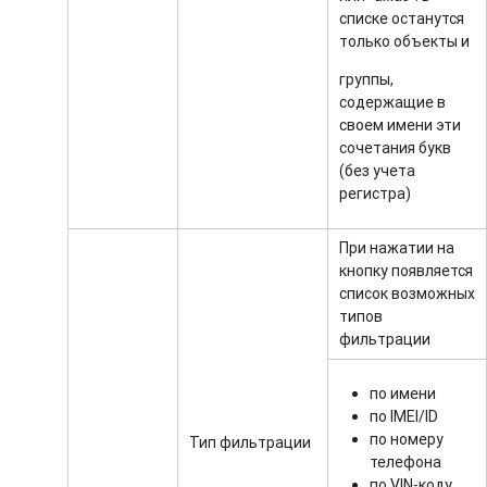
списке останутся
только объекты и
группы,
содержащие в
своем имени эти
сочетания букв
(без учета
регистра)
При нажатии на
кнопку появляется
список возможных
типов
фильтрации
по имени
по IMEI/ID
по номеру
Тип фильтрации
телефона
по VIN-коду