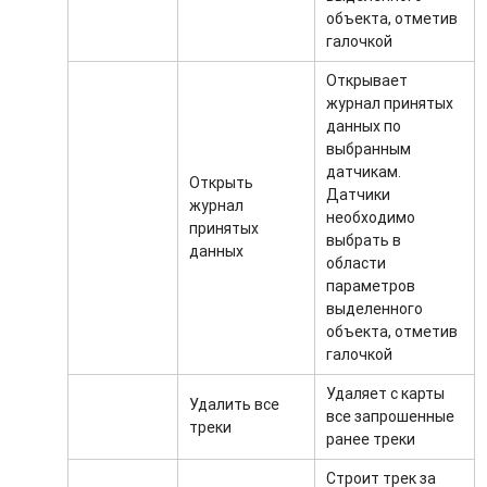
объекта, отметив
галочкой
Открывает
журнал принятых
данных по
выбранным
датчикам.
Открыть
Датчики
журнал
необходимо
принятых
выбрать в
данных
области
параметров
выделенного
объекта, отметив
галочкой
Удаляет с карты
Удалить все
все запрошенные
треки
ранее треки
Строит трек за