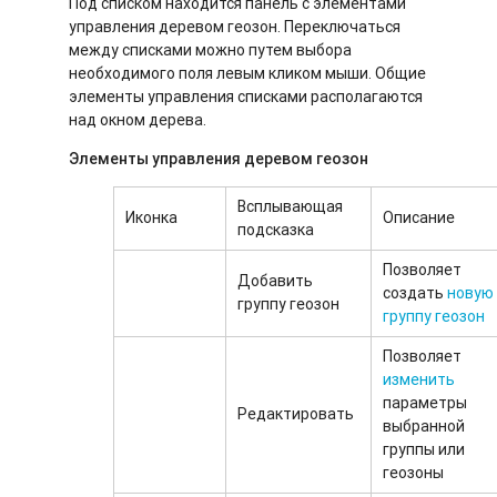
Под списком находится панель с элементами
управления деревом геозон. Переключаться
между списками можно путем выбора
необходимого поля левым кликом мыши. Общие
элементы управления списками располагаются
над окном дерева.
Элементы управления деревом геозон
Всплывающая
Иконка
Описание
подсказка
Позволяет
Добавить
создать
новую
группу геозон
группу геозон
Позволяет
изменить
параметры
Редактировать
выбранной
группы или
геозоны