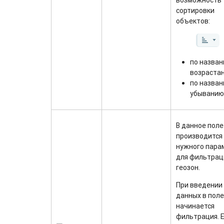
возможность
сортировки
объектов:
по назван
возраста
по назван
убыванию
В данное поле
производится
нужного пара
для фильтрац
геозон.
При введении
данных в поле
начинается
фильтрация. 