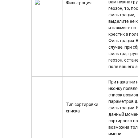
вам нужна гр
Фильтрация
геозон, то, по
фильтрации,
выделите ее 
и нажмите на
крестик в пол
Фильтрация. 
случае, при с
фильтра, груп
геозон, остан
поле вашего 
При нажатии 
иконку появля
список возмо
параметров д
Тип сортировки
фильтрации. 
списка
данный моме
сортировка п
возможна тол
имени