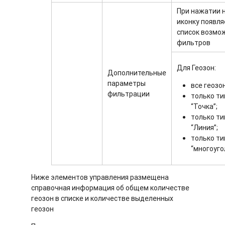
При нажатии 
иконку появля
список возмо
фильтров
Для Геозон:
Дополнительные
параметры
все геозо
фильтрации
только ти
“Точка”;
только ти
“Линия”;
только ти
“многоуго
Ниже элементов управления размещена
справочная информация об общем количестве
геозон в списке и количестве выделенных
геозон