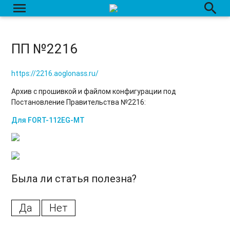
menu
search
ПП №2216
https://2216.aoglonass.ru/
Архив с прошивкой и файлом конфигурации под
Постановление Правительства №2216:
Для FORT-112EG-MT
Была ли статья полезна?
Да
Нет