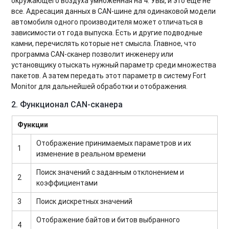
окружающего воздуха умноженная на 4. Увы, и это еще не
все. Адресация данных в CAN-шине для одинаковой модели
автомобиля одного производителя может отличаться в
зависимости от года выпуска. Есть и другие подводные
камни, перечислять которые нет смысла. Главное, что
программа CAN-сканер
позволит инженеру или
установщику отыскать нужный параметр среди множества
пакетов.
А затем передать этот параметр в систему Fort
Monitor
для дальнейшей обработки и отображения.
2. Функционал CAN-сканера
Функции
Отображение принимаемых параметров и их
1
изменение в реальном времени
Поиск значений с заданным отклонением и
2
коэффициентами
3
Поиск дискретных значений
Отображение байтов и битов выбранного
4