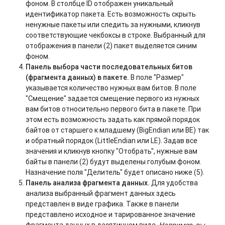
фоном. В столбце ID отображен уникальный
идентификатор пакета. Есть возможность скрыть
ненужные пакеты или следить за нужными, кликнув
соответствующие чекбоксы в строке. Выбранный для
отображения в панели (2) пакет выделяется синим
фоном.
Панель выбора части последовательных битов
(фрагмента данных) в пакете.
В поле "Размер"
указывается количество нужных вам битов. В поле
"Смещение" задается смещение первого из нужных
вам битов относительно первого бита в пакете. При
этом есть возможность задать как прямой порядок
байтов от старшего к младшему (BigEndian или BE) так
и обратный порядок (LittleEndian или LE). Задав все
значения и кликнув кнопку "Отобрать", нужные вам
байты в панели (2) будут выделены голубым фоном.
Назначение поля "Делитель" будет описано ниже (5).
Панель анализа фрагмента данных.
Для удобства
анализа выбранный фрагмент данных здесь
представлен в виде графика. Также в панели
представлено исходное и тарированное значение