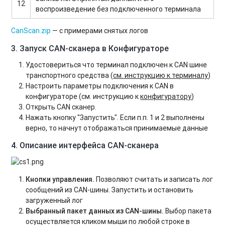
12
воспроизведение без подключенного терминала
CanScan.zip
— с примерами снятых логов
3. Запуск CAN-сканера в Конфигураторе
Удостовериться что терминал подключен к CAN шине
транспортного средства (
см. инструкцию к терминалу
)
Настроить параметры подключения к CAN в
конфигураторе (см. инструкцию к
конфигуратору
)
Открыть CAN сканер.
Нажать кнопку "Запустить". Если п.п. 1 и 2 выполнены
верно, то начнут отображаться принимаемые данные
4. Описание интерфейса CAN-сканера
Кнопки управления.
Позволяют считать и записать лог
сообщений из CAN-шины. Запустить и остановить
загруженный лог
Выбранный пакет данных из CAN-шины.
Выбор пакета
осуществляется кликом мыши по любой строке в