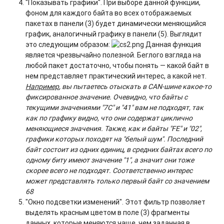
"Показывать графики". При выборе данной функции,
фоном для каждого байта во всех отображаемых
пакетах в панели (3) будет динамически меняющийся
график, аналогичный графику в панели (5). Выглядит
это следующим образом:
Данная функция
является чрезвычайно полезной. Беглого взгляда на
любой пакет достаточно, чтобы понять — какой байт в
нем представляет практический интерес, а какой нет.
Например
, вы пытаетесь отыскать в CAN-шине какое-то
фиксированное значение. Очевидно, что байты с
текущими значениями "7С" и "41" вам не подходят, так
как по графику видно, что они содержат циклично
меняющиеся значения. Также, как и байты "FE" и "02",
графики которых походят на "белый шум". Последний
байт состоит из одних единиц, в средних байтах всего по
одному биту имеют значение "1", а значит они тоже
скорее всего не подходят. Соответственно интерес
может представлять только первый байт со значением
6
8
"Окно подсветки изменений". Этот фильтр позволяет
выделять красным цветом в поле (3) фрагменты
данных, которые меняются чаще, чем заданная в