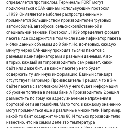
определяется протоколом. Терминалы FORT могут
подключаться к CAN-шинам, использующим протокол
J1939. Он является наиболее распространенным и
применяется большинством производителей грузовых
автомобилей, автобусов, сельскохозяйственной и
специальной техники. Протокол J1939 определяет формат
пакета, где содержится в том числе идентификатор пакета
и блок данных объемом до 8 байт. Но, во-первых, каждую
минуту через CAN-шину проходят тысячи пакетов с
разными идентификаторами и разными данными. А во-
вторых, каждый автопроизводитель сам решает, какой
байт или даже бит, и в каком пакете у него будет
содержать ту или иную информацию. Единый стандарт
отсутствует.Например, Производитель 1 решил, что в 3-м
байте пакета с заголовком 044А у него будет информация
об уровне топлива в левом баке. А Производитель 2 решил
разместить по тому же адресу значение напряжения в
бортовой сети автомобиля. Мало того, к каждому значению
могут применяться еще и различные множители. Например,
какой-то байт содержит число 80. И только производителю
известно, что на самом деле это температура