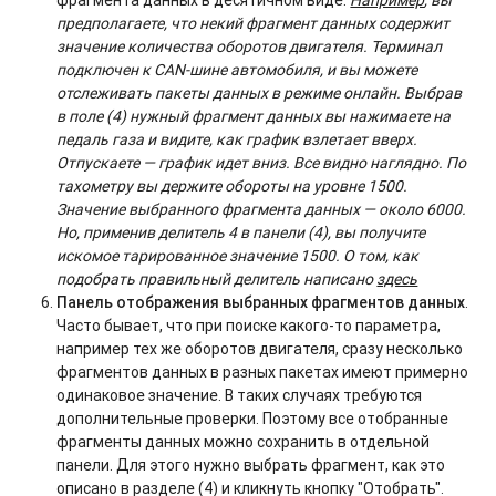
фрагмента данных в десятичном виде.
Например
, вы
предполагаете, что некий фрагмент данных содержит
значение количества оборотов двигателя. Терминал
подключен к CAN-шине автомобиля, и вы можете
отслеживать пакеты данных в режиме онлайн. Выбрав
в поле (4) нужный фрагмент данных вы нажимаете на
педаль газа и видите, как график взлетает вверх.
Отпускаете — график идет вниз. Все видно наглядно. По
тахометру вы держите обороты на уровне 1500.
Значение выбранного фрагмента данных — около 6000.
Но, применив делитель 4 в панели (4), вы получите
искомое тарированное значение 1500. О том, как
подобрать правильный делитель написано
здесь
Панель отображения выбранных фрагментов данных
.
Часто бывает, что при поиске какого-то параметра,
например тех же оборотов двигателя, сразу несколько
фрагментов данных в разных пакетах имеют примерно
одинаковое значение. В таких случаях требуются
дополнительные проверки. Поэтому все отобранные
фрагменты данных можно сохранить в отдельной
панели. Для этого нужно выбрать фрагмент, как это
описано в разделе (4) и кликнуть кнопку "Отобрать".