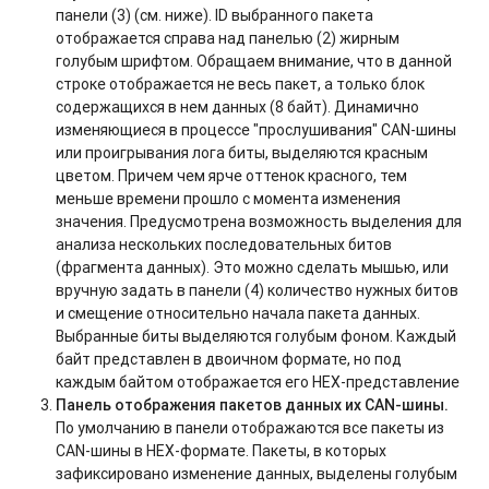
панели (3) (см. ниже). ID выбранного пакета
отображается справа над панелью (2) жирным
голубым шрифтом. Обращаем внимание, что в данной
строке отображается не весь пакет, а только блок
содержащихся в нем данных (8 байт). Динамично
изменяющиеся в процессе "прослушивания" CAN-шины
или проигрывания лога биты,
выделяются красным
цветом
. Причем чем ярче оттенок красного, тем
меньше времени прошло с момента изменения
значения. Предусмотрена возможность выделения для
анализа нескольких последовательных битов
(фрагмента данных). Это можно сделать мышью, или
вручную задать в панели (4) количество нужных битов
и смещение относительно начала пакета данных.
Выбранные биты выделяются голубым фоном. Каждый
байт представлен в двоичном формате, но под
каждым байтом отображается его HEX-представление
Панель отображения пакетов данных их CAN-шины.
По умолчанию в панели отображаются все пакеты из
CAN-шины в HEX-формате. Пакеты, в которых
зафиксировано изменение данных, выделены голубым