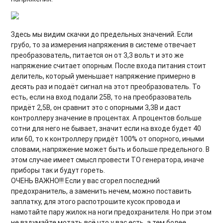
Здесь мы видим скачки до предельных значений. Если
грубо, то за измерения напряжения в системе отвечает
преобразователь, питается он от 3,3 вольт и это же
напряжение считает опорным. После входа питания стоит
делитель, который уменьшает напряжение примерно в
десять раз и подаёт сигнал на этот преобразователь. То
есть, если на вход подали 25В, то на преобразователь
придёт 2,5В, он сравнит это с опорными 3,3В и даст
контроллеру значение в процентах. А процентов больше
сотни для него не бывает, значит если на входе будет 40
или 60, то к контроллеру придёт 100% от опорного, иными
словами, напряжение может быть и больше предельного. В
этом случае имеет смысл провести ТО генератора, иначе
приборы так и будут гореть.
ОЧЕНЬ ВАЖНО!!! Если у вас сгорел последний
предохранитель, а заменить нечем, можно поставить
заплатку, для этого распотрошите кусок провода и
намотайте пару жилок на ноги предохранителя. Но при этом
не вздумайте мотать всё что у вас есть, а тем более