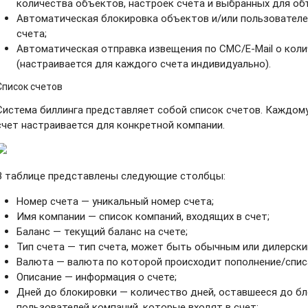
количества объектов, настроек счета и выбранных для об
Автоматическая блокировка объектов и/или пользователе
счета;
Автоматическая отправка извещения по СМС/E-Mail о коли
(настраивается для каждого счета индивидуально).
Список счетов
Система биллинга представляет собой список счетов. Каждом
счет настраивается для конкретной компании.
В таблице представлены следующие столбцы:
Номер счета — уникальный номер счета;
Имя компании — список компаний, входящих в счет;
Баланс — текущий баланс на счете;
Тип счета — тип счета, может быть обычным или дилерски
Валюта — валюта по которой происходит пополнение/спис
Описание — информация о счете;
Дней до блокировки — количество дней, оставшееся до б
пользователей компаний, которые входят в счет;