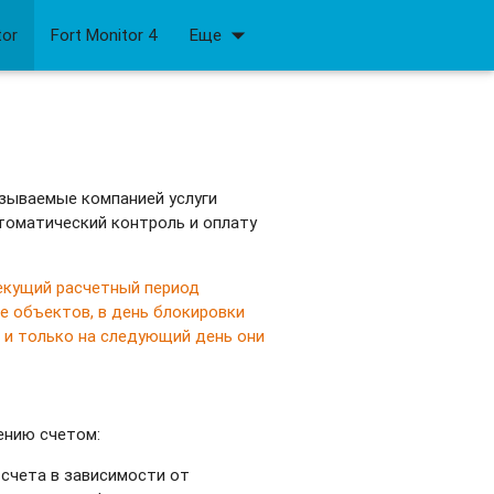
arrow_drop_down
tor
Fort Monitor 4
Еще
азываемые компанией услуги
томатический контроль и оплату
екущий расчетный период
е объектов, в день блокировки
 и только на следующий день они
ению счетом:
счета в зависимости от