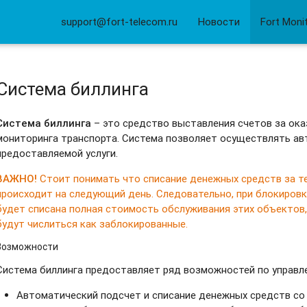
support@fort-telecom.ru
Новости
Fort Moni
Система биллинга
Система биллинга
– это средство выставления счетов за ок
мониторинга транспорта. Система позволяет осуществлять ав
предоставляемой услуги.
ВАЖНО!
Стоит понимать что списание денежных средств за т
происходит на следующий день. Следовательно, при блокировк
будет списана полная стоимость обслуживания этих объектов,
будут числиться как заблокированные.
Возможности
Система биллинга предоставляет ряд возможностей по управл
Автоматический подсчет и списание денежных средств со 