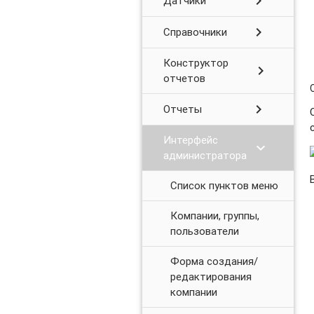
chevron_right
Датчики
chevron_right
Справочники
Конструктор
chevron_right
отчетов
chevron_right
Отчеты
Интерфейс
chevron_right
администратора
Список пунктов меню
Компании, группы,
пользователи
Форма создания/
редактирования
компании