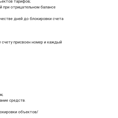
ъектов тарифов;
й при отрицательном балансе
честве дней до блокировки счета
у счету присвоен номер и каждый
м;
ание средств.
локировки объектов/