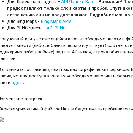
Для Яндекс карт здесь –
API Яндекс.Карт
.
Внимание! Пла
предоставляют только слой карты и пробок. Спутнико
соглашению они не предоставляют. Подробнее можно
Для Bing Maps -
Bing Maps APIs
Для 2ГИС здесь –
API 2ГИС
Полученный или уже имеющийся ключ необходимо внести в файл 
следует внести (либо добавить, если отсутствует) соответств
(одинарных либо двойных) задать API-ключ, строка обязатель
запятой.
В отличии от остальных, платных картографических сервисов, 
ключа, но для доступа к картам необходимо заполнить форму 
найти
здесь
.
Применение настроек
Сконфигурированный файл settigs.js будет иметь приблизител