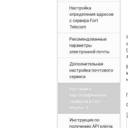
Настройка
определения адресов
с сервера Fort
Telecom
Рекомендованные
параметры
электронной почты
Дополнительная
настройка почтового
сервиса
Настройка
картографических
сервисов в Fort
Monitor 3
Инструкция по
получению API ключа