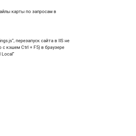
айлы карты по запросам в
s.js", перезапуск сайта в IIS не
с кэшем Ctrl + F5) в браузере
 Local"