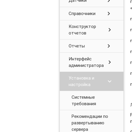
chevron_right
Датчики
chevron_right
Справочники
Конструктор
chevron_right
отчетов
chevron_right
Отчеты
Интерфейс
chevron_right
администратора
Установка и
chevron_right
настройка
Системные
требования
Рекомендации по
развертыванию
сервера