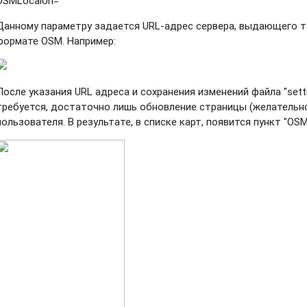
OSMLocalUrl=""
Данному параметру задается URL-адрес сервера, выдающего т
формате OSM. Например:
После указания URL адреса и сохранения изменений файла "setting
требуется, достаточно лишь обновление страницы (желательно 
пользователя. В результате, в списке карт, появится пункт "OSM