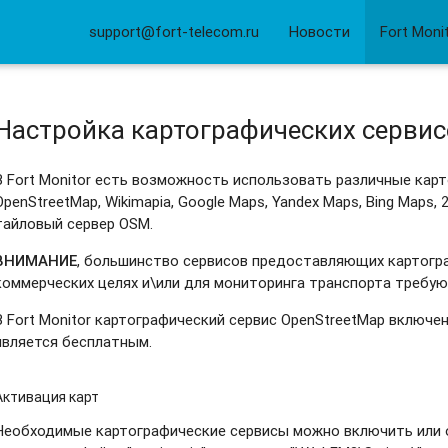
support@fort-telecom.ru
Новости
Fort Moni
Настройка картографических сервисо
В Fort Monitor есть возможность использовать различные кар
OpenStreetMap, Wikimapia, Google Maps, Yandex Maps, Bing Maps, 
тайловый сервер OSM.
ВНИМАНИЕ
,
большинство сервисов предоставляющих картограф
коммерческих целях и\или для мониторинга транспорта требую
В Fort Monitor картографический сервис OpenStreetMap включен 
является бесплатным.
Активация карт
Необходимые картографические сервисы можно включить или