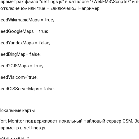
параметрах файла "settings.js" в каталоге "\WebFM3\Scripts\" и 
«отключено» или true – «включено». Например:
needWikimapiaMaps = true;
needGoogleMaps = true;
needYandexMaps = false;
needBingMap= false;
need2GISMaps = true;
needVisicom='true';
needGISServerMaps= false;
Локальные карты
Fort Monitor поддерживает локальный тайловый сервер OSM. З
параметр в settings.js: