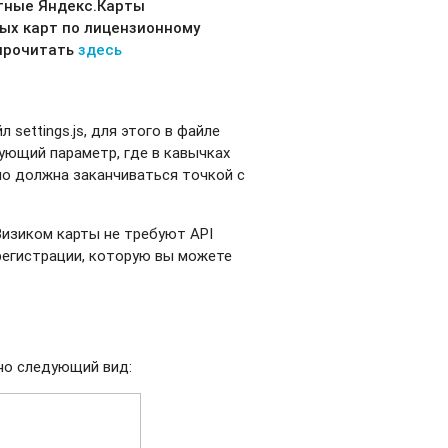
тные Яндекс.Карты
вых карт по лицензионному
 прочитать
здесь
settings.js, для этого в файле
ующий параметр, где в кавычках
но должна заканчиваться точкой с
Визиком карты не требуют API
регистрации, которую вы можете
ьно следующий вид: