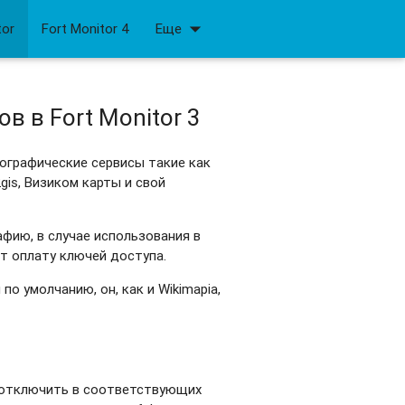
arrow_drop_down
tor
Fort Monitor 4
Еще
в в Fort Monitor 3
тографические сервисы такие как
2gis, Визиком карты и свой
ию, в случае использования в
т оплату ключей доступа.
по умолчанию, он, как и Wikimapia,
 отключить в соответствующих