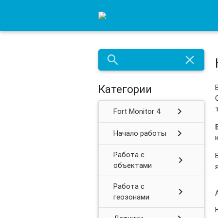
search
close
Категории
chevron_right
Fort Monitor 4
chevron_right
Начало работы
Работа с
chevron_right
объектами
Работа с
chevron_right
геозонами