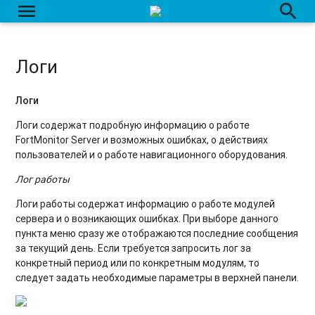
Просмотр по блокировке/разблокировке объектов за
menu
search
неуплату
Автоматическое оповещение об окончании средств на
счете
Логи
Автоматическое разнесение платежей в биллинге
Логи
Оповещения
Логи содержат подробную информацию о работе
FortMonitor Server и возможных ошибках, о действиях
Сведения о сервере
пользователей и о работе навигационного оборудования.
Подключенные пользователи
Лог работы
Логи работы содержат информацию о работе модулей
Ретрансляции
сервера и о возникающих ошибках. При выборе данного
пункта меню сразу же отображаются последние сообщения
за текущий день. Если требуется запросить лог за
конкретный период или по конкретным модулям, то
следует задать необходимые параметры в верхней панели.