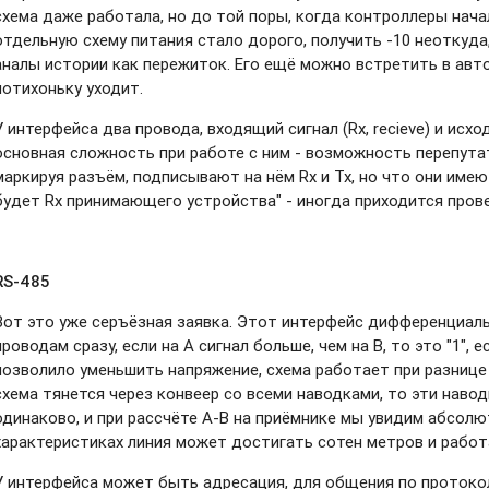
схема даже работала, но до той поры, когда контроллеры нача
отдельную схему питания стало дорого, получить -10 неоткуда,
аналы истории как пережиток. Его ещё можно встретить в авт
потихоньку уходит.
У интерфейса два провода, входящий сигнал (Rx, recieve) и исход
основная сложность при работе с ним - возможность перепута
маркируя разъём, подписывают на нём Rx и Tx, но что они имеют
будет Rx принимающего устройства" - иногда приходится пров
RS-485
Вот это уже серъёзная заявка. Этот интерфейс дифференциаль
проводам сразу, если на А сигнал больше, чем на В, то это "1", 
позволило уменьшить напряжение, схема работает при разнице 
схема тянется через конвеер со всеми наводками, то эти навод
одинаково, и при рассчёте А-В на приёмнике мы увидим абсолю
характеристиках линия может достигать сотен метров и работ
У интерфейса может быть адресация, для общения по протоко