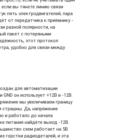
 если вы тянете линию связи
ук пять электродвигателей, пара
дёт от передатчика к приёмнику -
хи разной полярности, на
ный пакет с потеряными
надёжность, этот протокол
етра, удобно для связи между
создан для автоматизации
 GND он использует +12В и -12В.
пряжение мы увеличиваем границу
и страшны. Да, напряжение
но и работало до начала
ке питания найдёте выход -12В.
льшинство схем работает на 5В.
из горстки радиодеталей, и эта