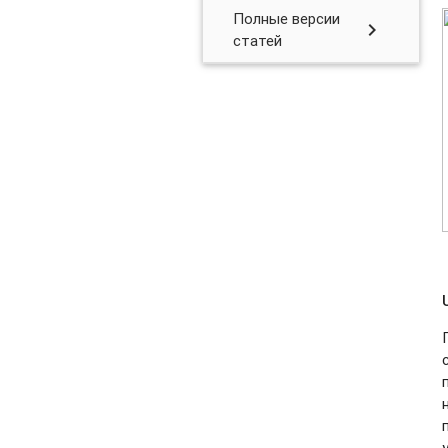
Полные версии
chevron_right
статей