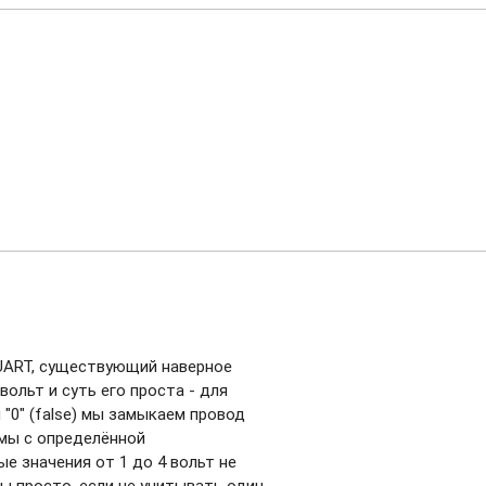
UART, существующий наверное
вольт и суть его проста - для
и "0" (false) мы замыкаем провод
 мы с определённой
 значения от 1 до 4 вольт не
бы просто, если не учитывать один