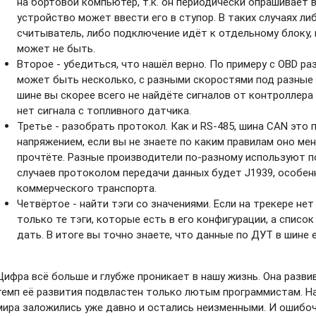
на бортовой компьютер, т.к. он периодически опрашивает 
устройство может ввести его в ступор. В таких случаях л
считыватель, либо подключение идёт к отдельному блоку,
может не быть.
Второе - убедиться, что нашёл верно. По примеру с OBD р
может быть несколько, с разными скоростями под разные 
шине вы скорее всего не найдёте сигналов от контроллера
нет сигнала с топливного датчика.
Третье - разобрать протокол. Как и RS-485, шина CAN эт
напряжением, если вы не знаете по каким правилам оно мен
прочтёте. Разные производители по-разному используют п
случаев протоколом передачи данных будет J1939, особен
коммерческого транспорта.
Четвёртое - найти тэги со значениями. Если на трекере нет
только те тэги, которые есть в его конфигурации, а списо
дать. В итоге вы точно знаете, что данные по ДУТ в шине 
Цифра всё больше и глубже проникает в нашу жизнь. Она развива
темп её развития подвластен только лютым программистам. Н
мира заложились уже давно и остались неизменными. И ошибоч