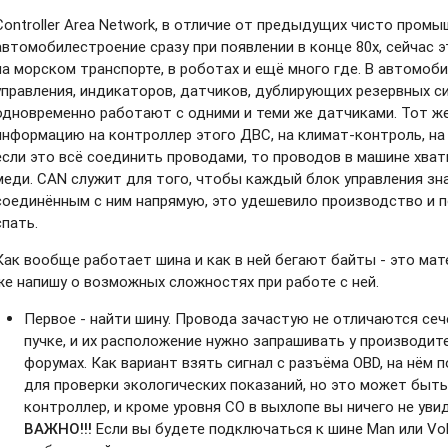
Controller Area Network, в отличие от предыдущих чисто пром
автомобилестроение сразу при появлении в конце 80х, сейчас 
на морском транспорте, в роботах и ещё много где. В автомоб
управления, индикаторов, датчиков, дублирующих резервных с
одновременно работают с одними и теми же датчиками. Тот ж
информацию на контроллер этого ДВС, на климат-контроль, на
если это всё соединить проводами, то проводов в машине хват
меди. CAN служит для того, чтобы каждый блок управления зн
соединённым с ним напрямую, это удешевило производство и 
спать.
Как вообще работает шина и как в ней бегают байты - это мат
же напишу о возможных сложностях при работе с ней.
Первое - найти шину. Провода зачастую не отличаются сеч
пучке, и их расположение нужно запрашивать у производите
форумах. Как вариант взять сигнал с разъёма OBD, на нём 
для проверки экологических показаний, но это может быть
контроллер, и кроме уровня CO в выхлопе вы ничего не уви
ВАЖНО!!!
Если вы будете подключаться к шине Man или Vo