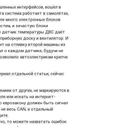
ышленных интерфейсов, вошёл в
эта система работает в самолётах,
иле много электронных блоков
истем, и зачастую блоки
е датчик температуры ДВС даёт
 приборную доску и вентилятор. И
ит на отливку второй машины из
ал о каждом датчике, будучи не
позволило автоэлектрикам крепче
ериал отдельной статьи, сейчас
ением от других, не маркируются в
ля или искать на интернет-
по еврозакону должен быть сигнал
 не весь CAN, а отдельный
дите.
lvo, то можете нахватать ошибок