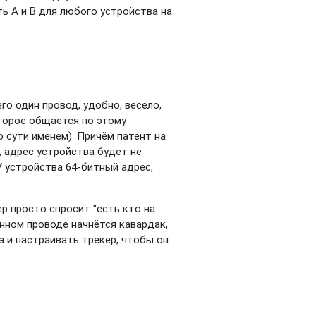
ть А и В для любого устройства на
го один провод, удобно, весело,
оторое общается по этому
о сути именем). Причём патент на
 адрес устройства будет не
У устройства 64-битный адрес,
ер просто спросит "есть кто на
енном проводе начнётся кавардак,
а и настраивать трекер, чтобы он