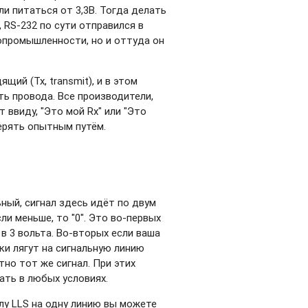
ли питаться от 3,3В. Тогда делать
 RS-232 по сути отправился в
опромышленности, но и оттуда он
ящий (Tx, transmit), и в этом
ть провода. Все производители,
 ввиду, "Это мой Rx" или "Это
ерять опытным путём.
ный, сигнал здесь идёт по двум
если меньше, то "0". Это во-первых
в 3 вольта. Во-вторых если ваша
ки лягут на сигнальную линию
тно тот же сигнал. При этих
ать в любых условиях.
лу LLS на одну линию вы можете