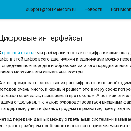
support@fort-telecom.ru
Новости
Fort Moni
Цифровые интерфейсы
В
прошлой статье
мы разбирали что такое цифра и какие она д
цифр в этой цифре всего две, нулями и единичками можно пер
в определённом порядке и образовав из этого порядка аналог 
пример морзянка или сигнальные костры.
Как сформировать слова, как их расшифровать и по необходи
методов очень много, и каждый решает это в меру своих потре
создавая свой язык, называемый протоколом. А вот как эти с
задача отдельная, т.к. нужно руководствоваться внешними ф
стандартами, учесть физику, продумать развитие, предугадать
Метод передачи данных между отдельными системами называет
мы кратко разберём особенности основных применяемых интер