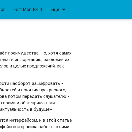
arrow_drop_down
tor
Fort Monitor 4
Еще
аёт преимущества. Но, хотя самих
едавать информацию, разложив их
слов и целых предложений, как
мости наоборот зашифровать -
бностей и понятия прекрасного,
лова потом передать слушателю -
акторами и общепринятыми
 актуальность в будущем.
ся интерфейсом, и в этой статье
фейсов и правила работы с ними.