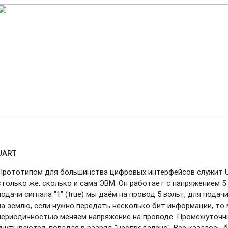
UART
Прототипом для большинства цифровых интерфейсов служит 
столько же, сколько и сама ЭВМ. Он работает с напряжением 5 
подачи сигнала "1" (true) мы даём на провод 5 вольт, для подач
на землю, если нужно передать несколько бит информации, то
периодичностью меняем напряжение на проводе. Промежуточные
учитываются, попадая в разряд "неопределено". Всё казалось 