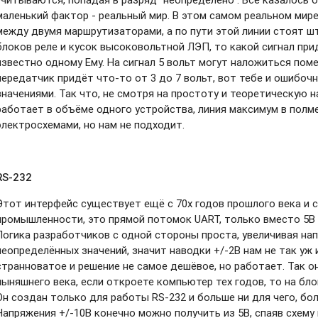
маленький фактор - реальный мир. В этом самом реальном мире
между двумя маршрутизаторами, а по пути этой линии стоят шт
блоков реле и кусок высоковольтной ЛЭП, то какой сигнал при
известно одному Ему. На сигнал 5 вольт могут наложиться поме
передатчик придёт что-то от 3 до 7 вольт, вот тебе и ошибоч
значениями. Так что, не смотря на простоту и теоретическую 
работает в объёме одного устройства, линия максимум в полм
электросхемами, но нам не подходит.
RS-232
Этот интерфейс существует ещё с 70х годов прошлого века и 
промышленности, это прямой потомок UART, только вместо 5В и
Логика разработчиков с одной стороны проста, увеличивая на
неопределённых значений, значит наводки +/-2В нам не так уж 
странноватое и решение не самое дешёвое, но работает. Так о
ныняшнего века, если откроете компьютер тех годов, то на бло
Он создан только для работы RS-232 и больше ни для чего, бо
Напряжения +/-10В конечно можно получить из 5В, спаяв схему 