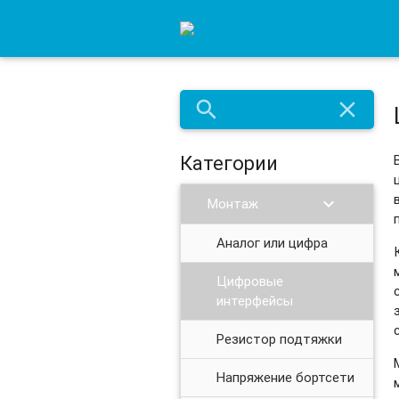
search
close
Категории
chevron_right
Монтаж
Аналог или цифра
Цифровые
интерфейсы
Резистор подтяжки
Напряжение бортсети