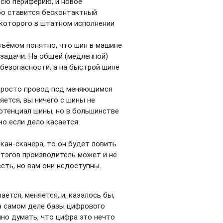
всю периферию, и новое
ибо ставится бесконтактный
 которого в штатном исполнении
азъёмом понятно, что шин в машине
задачи. На общей (медленной)
 безопасности, а на быстрой шине
о просто провод под меняющимся
яется, вы ничего с шины не
отенциал шины, но в большинстве
но если дело касается
 кан-сканера, то он будет ловить
к тэгов производитель может и не
есть, но вам они недоступны.
ется, меняется, и, казалось бы,
а самом деле базы цифрового
но думать, что цифра это нечто