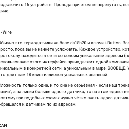
подключить 16 устройств. Провода при этом не перепутать, ес
шине.
1-Wire
Обычно это термодатчики на базе ds18b20 и ключи i-Button. Все
просто, пока вы не начнёте усложнять. Каждое устройство, к
протоколу, находится в сети со совоим уникальным адресом (п
использование этого интерфейса принадлежит одной компании,
уникальным в конкретной сети, а уникальным в мире, ВООБЩЕ. 
это даёт нам 18 квинтиллионов уникальных значений.
Сложность только одна, и то она не серьёзная - если наш трек
линии", а на линии больше одного датчика, то на этом единств
поэтому при подобных схемах нужно чётко знать адрес датчик
обращался к датчикам по их адресам.
CAN