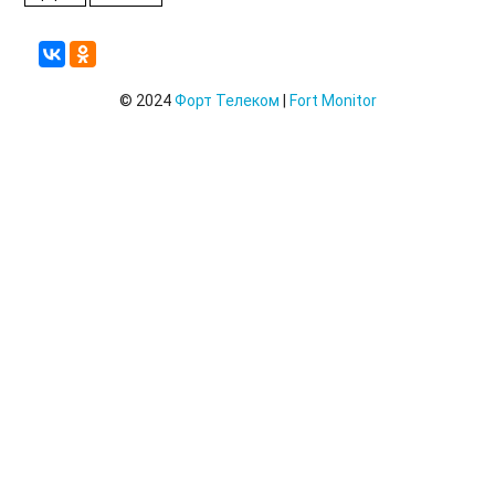
Тарифы
Последние операции по счетам
Логи
© 2024
Форт Телеком
|
Fort Monitor
Контроль приема данных с помощью логов
Отчёты подсистемы администрирования
Создание/Редактирование/Удаление Ретрансляция
Изменение ретрансляции
Добавление объектов в существующую ретрансляцию
Изменение даты начала передачи данных существующей
ретрансляции
Удаление ретрансляции
Модуль ретрансляций. Неисправности, снятие лога