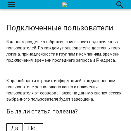
menu
search
Контроль приема данных с помощью сведений о модуле
приема данных
Срок хранения данных на сервере
Подключенные пользователи
Система биллинга
В данном разделе отображён список всех подключенных
Страница создания/редактирования счета
пользователей. По каждому пользователю доступны поля
логина, принадлежности к группам и компаниям, времени
Создание счета
подключения, времени последнего запроса и IP-адреса.
Изменение счета
В правой части строки с информацией о подключенном
Пополнение счета
пользователе расположена копка отключения
пользователя от сервера
.
Нажав на данную кнопку, сессия
Удаление счета
выбранного пользователя будет завершена.
Удаление счета со всем содержимым
Была ли статья полезна?
Группы счетов
Да
Нет