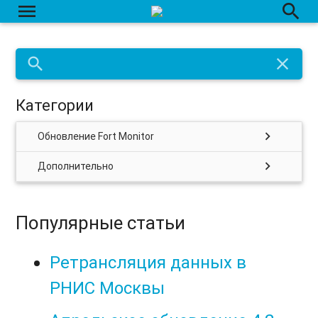
menu
search
search
close
Категории
chevron_right
Обновление Fort Monitor
chevron_right
Дополнительно
Популярные статьи
Ретрансляция данных в
РНИС Москвы