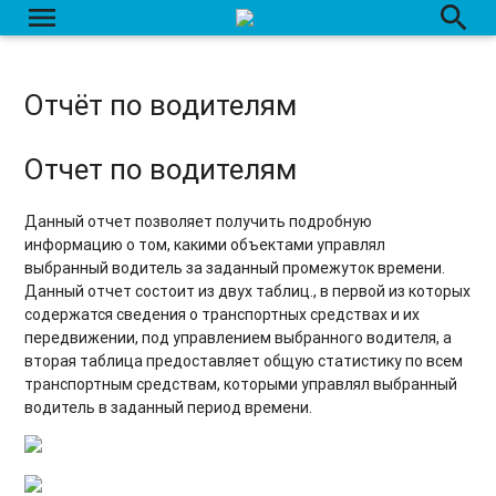
menu
search
Отчёт по действиям с датчиком доп. оборудования
Отчет по трассировке датчиков
Отчёт по водителям
Отчёт по маршрутам
Отчёт по заданиям
Отчет по водителям
Отчёт по рабочему времени
Данный отчет позволяет получить подробную
информацию о том, какими объектами управлял
Отчёт по сменам
выбранный водитель за заданный промежуток времени.
Данный отчет состоит из двух таблиц., в первой из которых
Отчет по агрозонам
содержатся сведения о транспортных средствах и их
передвижении, под управлением выбранного водителя, а
Отчет по агрозонам - общие показатели
вторая таблица предоставляет общую статистику по всем
транспортным средствам, которыми управлял выбранный
Отчет по групповой обработке полей
водитель в заданный период времени.
Отчёт по транспортным средствам
Отчёт по водителям