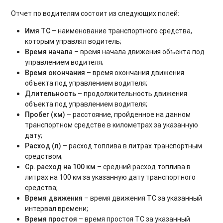
Отчёт по нарушениям
Отчет по водителям состоит из следующих полей:
Имя ТС
– наименование транспортного средства,
Отчёт по периодическим мероприятиям
которым управлял водитель;
Время начала
– время начала движения объекта под
Отчёт по выгрузке комбайнов
управлением водителя;
Отчёт по комбайнам - контроль ТС
Время окончания
– время окончания движения
объекта под управлением водителя;
Отчёт по спец. технике
Длительность
– продолжительность движения
объекта под управлением водителя;
Отчет по весам
Пробег (км)
– расстояние, пройденное на данном
транспортном средстве в километрах за указанную
Отчёт по контролю персонала (СКУД)
дату;
Расход (л)
– расход топлива в литрах транспортным
Отчёт по состоянию оборудования
средством;
Ср. расход на 100 км
– средний расход топлива в
Расширенный отчёт по состоянию оборудования
литрах на 100 км за указанную дату транспортного
средства;
Отчёт по качеству связи
Время движения
– время движения ТС за указанный
интервал времени;
Отчёт по работе системы
Время простоя
– время простоя ТС за указанный