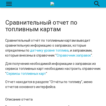
menu
search
Отчет по весам
Отчёт по контролю персонала (СКУД)
Сравнительный отчет по
Отчёт по состоянию оборудования
топливным картам
Расширенный отчёт по состоянию оборудования
Сравнительный отчёт по топливным картам выводит
Отчёт по качеству связи
сравнительную информацию о заправках, которые
определены по
датчику уровня топлива
, и заправками,
Отчёт по работе системы
которые внесены в справочник "
Справочник заправок
".
Отчёт по работе оборудования
Для получения необходимой информации о заправках из
сервиса топливных карт необходимо настроить справочник
Отчет по параметрам объектов
"
Сервисы топливных карт
"
Отчет находится в разделе "Отчёты по топливу", меню
Отчет по группе счетов
отчетов основного интерфейса.
Механика работы отчёта по весам
Описание отчета