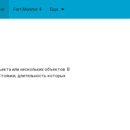
arrow_drop_down
tor
Fort Monitor 4
Еще
екта или нескольких объектов. В
Стоянки, длительность которых