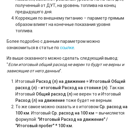
полученный от ДУТ, на уровень топлива на конец
предыдущего дня.
Коррекция по внешнему питанию – параметр прямым
образом влияет на конечные показания уровня
топлива.
Более подробно с данным параметром можно
ознакомиться в статье по
ссылке
.
Из выше сказанного можно сделать следующий вывод:
"
Если итоговый общий расход не верен то будут не верны и
зависящие от него данные
".
Итоговый
Расход (л) на движение = Итоговый Общий
расход (л) - итоговый Расход на стоянке (л)
. Так как
Итоговый
Общий расход (л
)
не верен то и Итоговый
Расход (л) на движение
тоже будет не верным.
То же самое можно сказать и о итоговом
Ср. расход на
100 км
. Итоговый
Ср. расход на 100 км –
вычисляется
формулой:
"Итоговый Расход на движение" /
"Итоговый пробег" * 100 км.