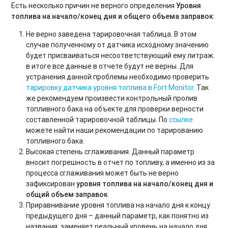
Есть несколько причин не верного определения
Уровня
топлива на начало/конец дня и общего объема заправок
:
Не верно заведена тарировочная таблица. В этом
случае полученному от датчика исходному значению
будет присваиваться несоответствующий ему литраж.
в итоге все данные в отчете будут не верны. Для
устранения данной проблемы необходимо проверить
тарировку датчика уровня топлива в Fort Monitor
. Так
же рекомендуем произвести контрольный пролив
топливного бака на объекте для проверки верности
составленной тарировочной таблицы. По
ссылке
можете найти наши рекомендации по тарированию
топливного бака.
Высокая степень сглаживания. Данный параметр
вносит погрешность в отчет по топливу, а именно из за
процесса сглаживания может быть не верно
зафиксирован
уровня топлива на начало/конец дня и
общий объем заправок
.
Приравнивание уровня топлива на начало дня к концу
предыдущего дня – данный параметр, как понятно из
названия, заменяет реальный уровень на начало дня,