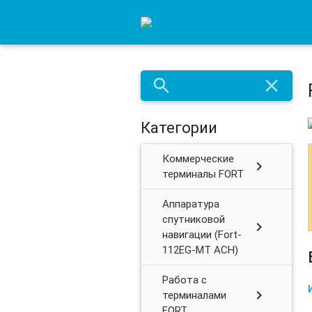
search
close
Категории
Коммерческие
chevron_right
терминалы FORT
Аппаратура
спутниковой
chevron_right
навигации (Fort-
112EG-MT АСН)
Работа с
chevron_right
терминалами
FORT