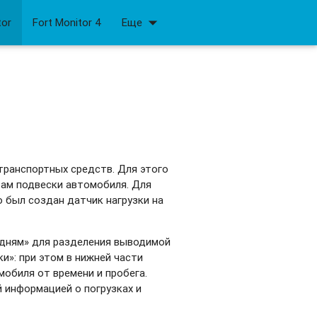
arrow_drop_down
tor
Fort Monitor 4
Еще
транспортных средств. Для этого
там подвески автомобиля. Для
 был создан датчик нагрузки на
 дням» для разделения выводимой
и»: при этом в нижней части
обиля от времени и пробега.
 информацией о погрузках и