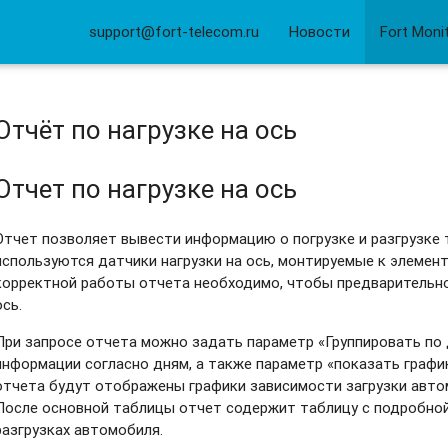
support@fort-telecom.ru
Новости
Fort Moni
Отчёт по нагрузке на ось
Отчет по нагрузке на ось
Отчет позволяет вывести информацию о погрузке и разгрузке 
используются датчики нагрузки на ось, монтируемые к элемен
корректной работы отчета необходимо, чтобы предварительно
ось.
При запросе отчета можно задать параметр «Группировать по
информации согласно дням, а также параметр «показать график
отчета будут отображены графики зависимости загрузки автом
После основной таблицы отчет содержит таблицу с подробной
разгрузках автомобиля.