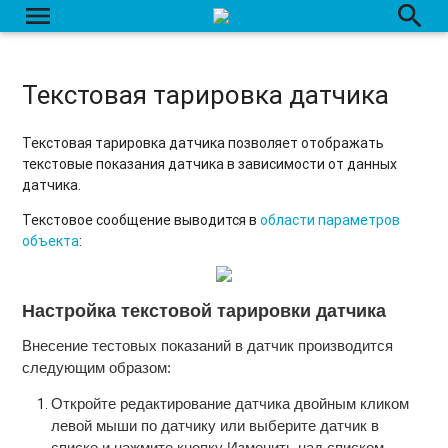
menu
search
Произвольный сумматор
Датчик базовых станций
Текстовая тарировка датчика
Датчики пассажиропотока
Датчик зажигания по оборотам
Текстовая тарировка датчика позволяет отображать
текстовые показания датчика в зависимости от данных
Цифровой датчик температуры
датчика.
Текстовое сообщение выводится в
области параметров
Создание/Редактирование/Удаление датчика
объекта
:
Настройка текстовой тарировки датчика
Внесение тестовых показаний в датчик производится
следующим образом:
Откройте редактирование датчика двойным кликом
левой мыши по датчику или выберите датчик в
списке и нажмите кнопку
Изменить
над списком