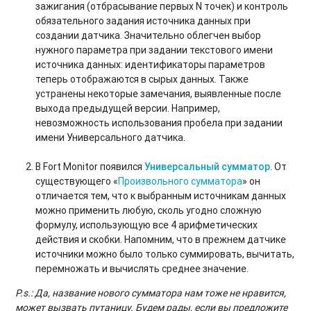
зажигания (отбрасывание первых N точек) и контроль
обязательного задания источника данных при
создании датчика. Значительно облегчен выбор
нужного параметра при задании текстового имени
источника данных: идентификаторы параметров
теперь отображаются в сырых данных. Также
устранены некоторые замечания, выявленные после
выхода предыдущей версии. Например,
невозможность использования пробела при задании
имени Универсального датчика.
В Fort Monitor появился
Универсальный сумматор
. От
существующего «
Произвольного сумматора
» он
отличается тем, что к выбранным источникам данных
можно применить любую, сколь угодно сложную
формулу, использующую все 4 арифметических
действия и скобки. Напомним, что в прежнем датчике
источники можно было только суммировать, вычитать,
перемножать и вычислять среднее значение.
P
.
s
.: Да, название нового сумматора нам тоже не нравится
,
может вызвать путаницу. Будем рады, если вы предложите