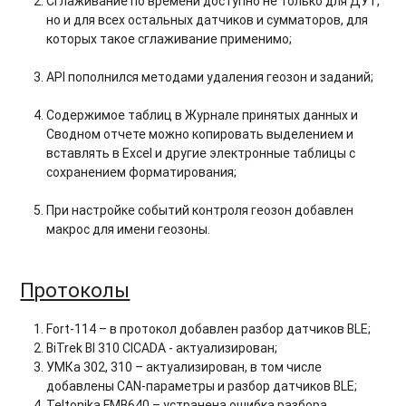
Сглаживание по времени доступно не только для ДУТ,
но и для всех остальных датчиков и сумматоров, для
которых такое сглаживание применимо;
API пополнился методами удаления геозон и заданий;
Содержимое таблиц в Журнале принятых данных и
Сводном отчете можно копировать выделением и
вставлять в Excel и другие электронные таблицы с
сохранением форматирования;
При настройке событий контроля геозон добавлен
макрос для имени геозоны.
Протоколы
Fort-114 – в протокол добавлен разбор датчиков BLE;
BiTrek Bl 310 CICADA - актуализирован;
УМКа 302, 310 – актуализирован, в том числе
добавлены CAN-параметры и разбор датчиков BLE;
Teltonika FMB640 – устранена ошибка разбора