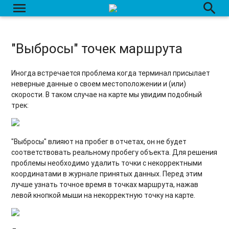
menu
search
Ошибка HTTP 500.21 — Internal Server Error
Некорректная работа устройств АвтоГРАФ
"Выбросы" точек маршрута
Иногда встречается проблема когда терминал присылает
неверные данные о своем местоположении и (или)
скорости. В таком случае на карте мы увидим подобный
трек:
"Выбросы" влияют на пробег в отчетах, он не будет
соответствовать реальному пробегу объекта. Для решения
проблемы необходимо удалить точки с некорректными
координатами в журнале принятых данных. Перед этим
лучше узнать точное время в точках маршрута, нажав
левой кнопкой мыши на некорректную точку на карте.