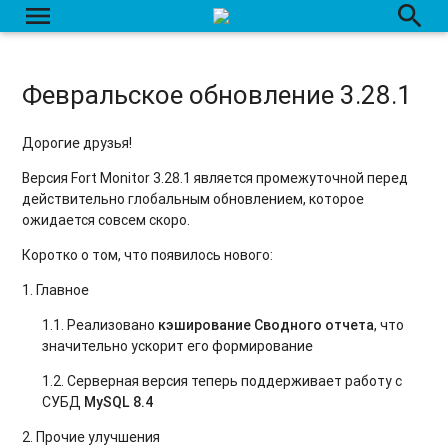
menu
search
Июльское обновление 3.13.0
Апрельское обновление 3.12.0
Февральское обновление 3.28.1
Обновление 3.11.1
Обновление 3.11.0
Дорогие друзья!
Версия Fort Monitor 3.28.1 является промежуточной перед
Обновление 3.10.1
действительно глобальным обновлением, которое
Обновление 3.10.0
ожидается совсем скоро.
Коротко о том, что появилось нового:
Обновление 3.9.0
1. Главное
1.1. Реализовано
кэширование Сводного отчета
, что
значительно ускорит его формирование
1.2. Серверная версия теперь поддерживает работу с
СУБД
MySQL 8.4
2. Прочие улучшения