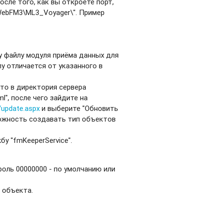
осле того, как вы откроете порт,
\WebFM3\ML3_Voyager\". Пример
у файлу модуля приёма данных для
йлу отличается от указанного в
что в директория сервера
", после чего зайдите на
/update.aspx
и выберите "Обновить
можность создавать тип объектов
у "fmKeeperService".
роль 00000000 - по умолчанию или
 объекта.