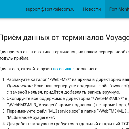
support@fort-telecom.ru
Новости
Fort Moni
Приём данных от терминалов Voyage
рвер
Для приёма от этого типа терминалов, на вашем сервере необ
модуль приёма.
Для этого, скачайте архив
по ссылке
, после чего:
Распакуйте каталог "\WebFM3\" из архива в директорию ваш
Примечание
: Если ваш сервер уже содержит файл "owner.cf
с заменой нельзя, придётся добавлять запись вручную.
Скопируйте всё содержимое директории "\WebFM3\ML3\" в
"\WebFM3\ML3_Voyager\" кроме подпапок. (т.е. кроме Logs, So
Переименуйте файл "ML3service.exe" в папке "\WebFM3\ML3_
"ML3serviceVoyager.exe";
Для работы модуля потребуется отдельный открытый TCP 