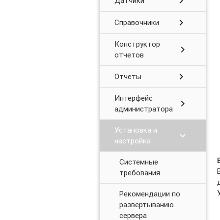
chevron_right
Датчики
chevron_right
Справочники
Конструктор
chevron_right
отчетов
chevron_right
Отчеты
Интерфейс
chevron_right
администратора
Установка и
chevron_right
настройка
Системные
требования
Рекомендации по
развертыванию
сервера