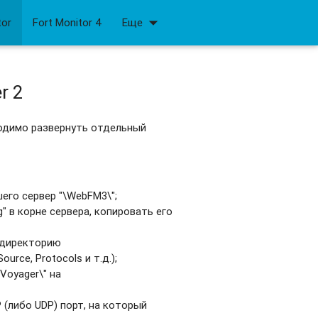
arrow_drop_down
tor
Fort Monitor 4
Еще
r 2
ходимо развернуть отдельный
его сервер "\WebFM3\";
g" в корне сервера, копировать его
 директорию
urce, Protocols и т.д.);
Voyager\" на
(либо UDP) порт, на который