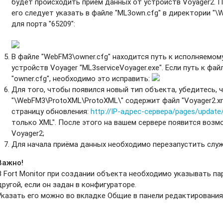
будет происходить приём данных от устройств Voyager2. П
его следует указать в файле "ML3own.cfg" в директории "
для порта "65209":
В файле "WebFM3\owner.cfg" находится путь к исполняемом
устройств Voyager "ML3serviceVoyager.exe". Если путь к фа
"owner.cfg", необходимо это исправить:
Для того, чтобы появился новый тип объекта, убедитесь, 
"\WebFM3\ProtoXML\ProtoXML\" содержит файл "Voyager2.xml
страницу обновления:
http://IP-адрес-сервера/pages/update
только XML". После этого на вашем сервере появится воз
Voyager2;
Для начала приёма данных необходимо перезапустить служб
Важно!
В Fort Monitor при создании объекта необходимо указывать па
другой, если он задан в конфигураторе.
Указать его можно во вкладке Общие в панели редактирования