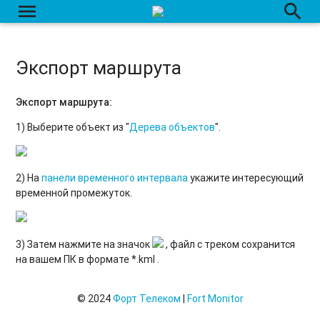
menu
search
Вкладка "Датчики"
Сырые данные
Экспорт маршрута
Датчики: Создание / Редактирование / Удаление.
Экспорт маршрута:
Перенос данных с одного объекта на другой
1) Выберите объект из "
Дерева объектов
".
2) На
панели временного интервала
укажите интересующий
временной промежуток.
3) Затем нажмите на значок
, файл с треком сохранится
на вашем ПК в формате *.kml .
© 2024
Форт Телеком
|
Fort Monitor