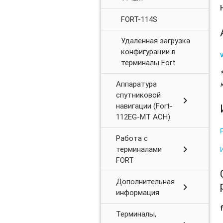
FORT-114S
Удаленная загрузка
конфигурации в
терминалы Fort
Аппаратура
спутниковой
chevron_right
навигации (Fort-
112EG-MT АСН)
Работа с
chevron_right
терминалами
FORT
Дополнительная
chevron_right
информация
Терминалы,