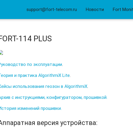
support@fort-telecom.ru
Новости
Fort Moni
FORT-114 PLUS
Руководство по эксплуатации
.
Теория и практика AlgorithmiX Lite
.
Кейсы использования геозон в AlgorithmiX
.
Архив с инструкциями, конфигуратором, прошивкой
.
История изменений прошивки.
Аппаратная версия устройства: