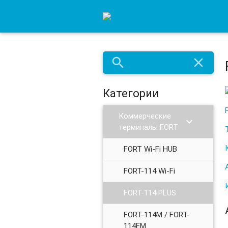
search
close
Категории
Коммерческие
chevron_right
терминалы FORT
FORT Wi-Fi HUB
FORT-114 Wi-Fi
FORT-114 PLUS
FORT-114M / FORT-
114EM