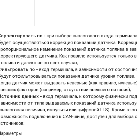
Корректировать по -
при выборе аналогового входа терминала
будет осуществляться коррекция показаний датчика. Коррекц
пропорциональное изменение показаний датчика топлива в за
корректирующего датчика. Как правило используется только 
топлива и далеко не во всех случаях;
Фильтровать по -
вход терминала, в зависимости от состояни
будут отфильтровываться показания датчика уровня топлива. 
когда датчик может выдавать неверные (как правило, нулевые
внешних факторов (например, отсутствии внешнего питания);
Источник данных -
вход терминала, к которому физически по
зависимости от типа выдаваемых показаний датчика используе
(аналоговая величина, импульсы или цифровой LLS). Кроме этог
возможность подключения к CAN-шине, доступен для выбора
источников;
Параметры