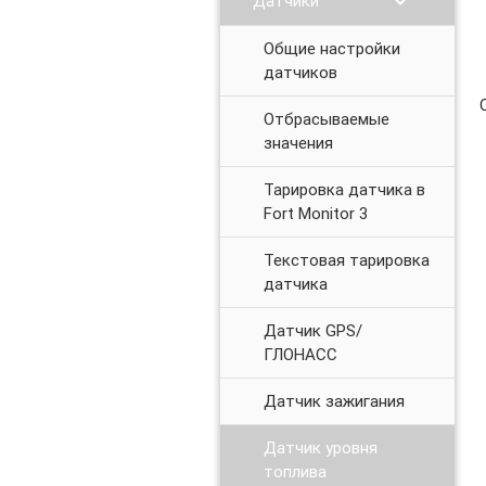
chevron_right
Датчики
Общие настройки
датчиков
Отбрасываемые
значения
Тарировка датчика в
Fort Monitor 3
Текстовая тарировка
датчика
Датчик GPS/
ГЛОНАСС
Датчик зажигания
Датчик уровня
топлива