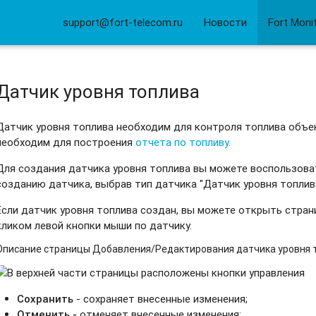
support@fort-telecom.ru
Новости
Fort Moni
Датчик уровня топлива
Датчик уровня топлива необходим для контроля топлива объек
необходим для построения
отчета по топливу.
Для создания датчика уровня топлива вы можете воспользов
созданию датчика, выбрав тип датчика "Датчик уровня топлив
Если датчик уровня топлива создан, вы можете открыть стра
кликом левой кнопки мыши по датчику.
Описание страницы Добавления/Редактирования датчика уровня 
В верхней части страницы расположены кнопки управления
Сохранить
- сохраняет внесенные изменения;
Отменить -
отменяет внесенные изменения;