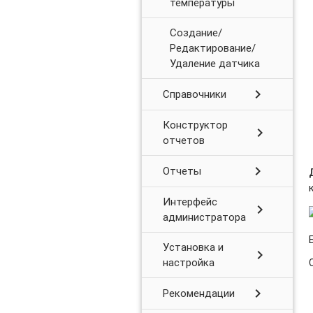
температуры
Создание/
Редактирование/
Удаление датчика
chevron_right
Справочники
Конструктор
chevron_right
отчетов
chevron_right
Отчеты
Интерфейс
chevron_right
администратора
Установка и
chevron_right
настройка
chevron_right
Рекомендации