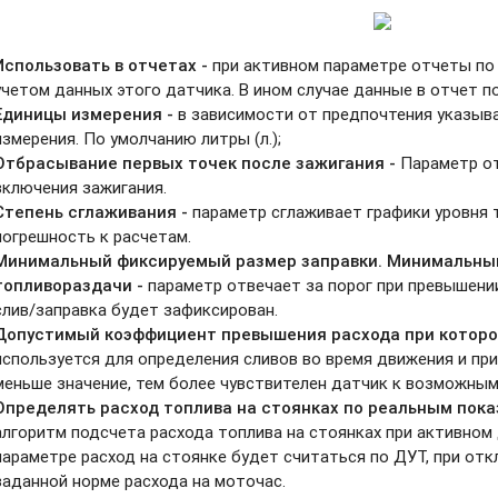
Использовать в отчетах -
при активном параметре отчеты по
учетом данных этого датчика. В ином случае данные в отчет п
Единицы измерения -
в зависимости от предпочтения указыв
измерения. По умолчанию литры (л.);
Отбрасывание первых точек после зажигания -
Параметр о
включения зажигания.
Степень сглаживания -
параметр сглаживает графики уровня 
погрешность к расчетам.
Минимальный фиксируемый размер заправки. Минимальны
топливораздачи -
параметр отвечает за порог при превышени
слив/заправка будет зафиксирован.
Допустимый коэффициент превышения расхода при котором
используется для определения сливов во время движения и при
меньше значение, тем более чувствителен датчик к возможным
Определять расход топлива на стоянках по реальным показ
алгоритм подсчета расхода топлива на стоянках при активном
параметре расход на стоянке будет считаться по ДУТ, при от
заданной норме расхода на моточас.