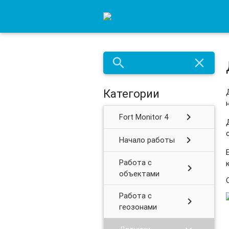
search
close
Категории
chevron_right
Fort Monitor 4
chevron_right
Начало работы
Работа с
chevron_right
объектами
Работа с
chevron_right
геозонами