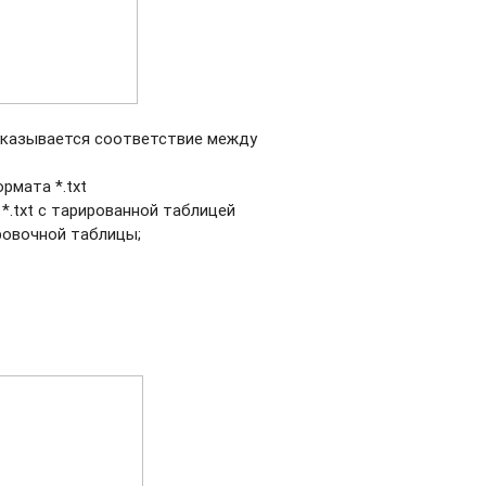
 указывается соответствие между
рмата *.txt
.txt с тарированной таблицей
ровочной таблицы;