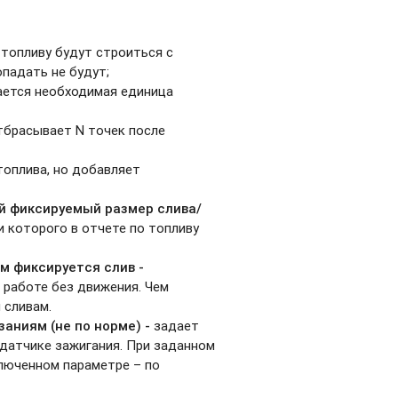
 топливу будут строиться с
опадать не будут;
ается необходимая единица
тбрасывает N точек после
топлива, но добавляет
й фиксируемый размер слива/
и которого в отчете по топливу
 фиксируется слив -
 работе без движения. Чем
 сливам.
аниям (не по норме) -
задает
 датчике зажигания. При заданном
ключенном параметре – по