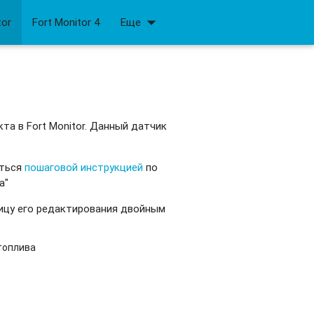
arrow_drop_down
tor
Fort Monitor 4
Еще
та в Fort Monitor. Данный датчик
аться
пошаговой инструкцией
по
а"
ницу его редактирования двойным
топлива