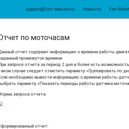
support@fort-telecom.ru
Новости
Fort Moni
Отчет по моточасам
Данный отчет содержит информацию о времени работы двигат
заданный промежуток времени.
При запросе отчета за период 2 дня и более есть возможность
таком случае следует отметить параметр «Группировать по дн
Если необходимо вывести информацию о времени работы датч
выбрать параметр «Показать периоды работы датчика моточа
Форма запроса отчета:
Сформированный отчет: