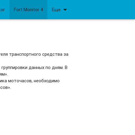
arrow_drop_down
tor
Fort Monitor 4
Еще
еля транспортного средства за
 группировки данных по дням. В
ям».
ика моточасов, необходимо
сов».