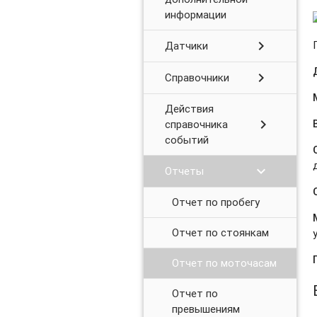
информации
chevron_right
Датчики
chevron_right
Справочники
Действия
chevron_right
справочника
событий
chevron_right
Отчеты
Отчет по пробегу
Отчет по стоянкам
Отчет по моточасам
Отчет по
превышениям