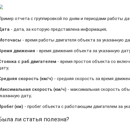
Пример отчета с группировкой по дням и периодами работы да
Дата
- дата, за которую представлена информация;
Моточасы
- время работы двигателя объекта за указанную да
Время движения
- время движения объекта за указанную дату
Стоянка с раб.двигателем
- время простоя объекта со включ
дату;
Средняя скорость (км/ч)
- средняя скорость за время движен
Максимальная скорость (км/ч)
- максимальная скорость объ
указанную дату;
Пробег (км)
- пробег объекта с работающим двигателем за ука
Была ли статья полезна?