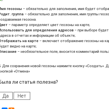
Имя геозоны
– обязательно для заполнения, имя будет отобра
Родит. группа
– обязательно для заполнения, имя группы геоз
создаваемая геозона.
Цвет
– параметр определяет цвет геозоны на карте;
Использовать для определения адресов
– при выборе будет
адреса в отчетах и информации об объекте;
Отображать на карте
– включает отображение геозоны на кар
будет видно на карте;
Описание
– необязательное поле, вносится комментарий поль
5. Для сохранения новой геозоны нажмите кнопку «Создать». 
кнопкой «Отмена»
Была ли статья полезна?
Да
Нет