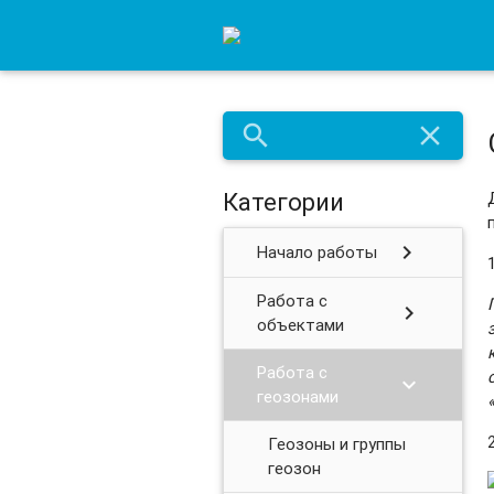
search
close
Категории
chevron_right
Начало работы
Работа с
chevron_right
объектами
Работа с
chevron_right
геозонами
Геозоны и группы
геозон