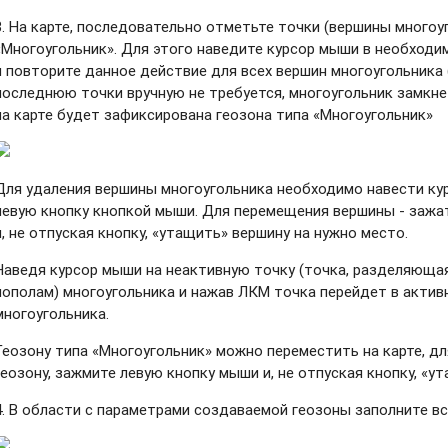
3. На карте, последовательно отметьте точки (вершины многоу
«Многоугольник». Для этого наведите курсор мыши в необходи
и повторите данное действие для всех вершин многоугольника
последнюю точки вручную не требуется, многоугольник замкне
на карте будет зафиксирована геозона типа «Многоугольник»
Для удаления вершины многоугольника необходимо навести ку
левую кнопку кнопкой мыши. Для перемещения вершины - зажа
и, не отпуская кнопку, «утащить» вершину на нужно место.
Наведя курсор мыши на неактивную точку (точка, разделяюща
пополам) многоугольника и нажав ЛКМ точка перейдет в актив
многоугольника.
Геозону типа «Многоугольник» можно переместить на карте, дл
геозону, зажмите левую кнопку мыши и, не отпуская кнопку, «у
4. В области с параметрами создаваемой геозоны заполните в