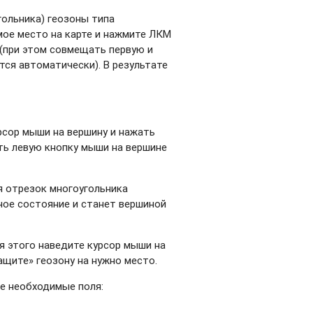
гольника) геозоны типа
мое место на карте и нажмите ЛКМ
 (при этом совмещать первую и
тся автоматически). В результате
рсор мыши на вершину и нажать
ть левую кнопку мыши на вершине
я отрезок многоугольника
ное состояние и станет вершиной
я этого наведите курсор мыши на
тащите» геозону на нужно место.
се необходимые поля: