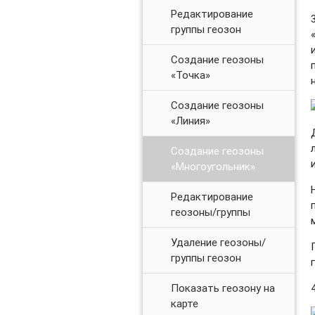
Редактирование
группы геозон
Создание геозоны
«Точка»
Создание геозоны
«Линия»
Создание геозоны
«Многоугольник»
Редактирование
геозоны/группы
Удаление геозоны/
группы геозон
Показать геозону на
карте