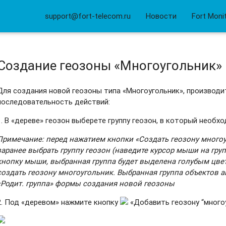
support@fort-telecom.ru
Новости
Fort Moni
Создание геозоны «Многоугольник»
Для создания новой геозоны типа «Многоугольник», производ
последовательность действий:
1. В «дереве» геозон выберете группу геозон, в который необх
Примечание: перед нажатием кнопки «Создать геозону много
заранее выбрать группу геозон (наведите курсор мыши на гру
кнопку мыши, выбранная группа будет выделена голубым цве
создать геозону многоугольник. Выбранная группа объектов а
«Родит. группа» формы создания новой геозоны
2. Под «деревом» нажмите кнопку
«Добавить геозону “много