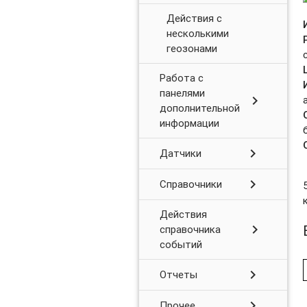
Действия с
несколькими
геозонами
Работа с
панелями
chevron_right
дополнительной
информации
chevron_right
Датчики
chevron_right
Справочники
Действия
chevron_right
справочника
событий
chevron_right
Отчеты
chevron_right
Прочее