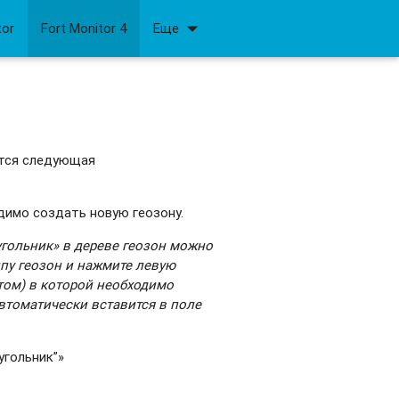
arrow_drop_down
tor
Fort Monitor 4
Еще
ится следующая
одимо создать новую геозону.
угольник» в дереве геозон можно
ппу геозон и нажмите левую
том) в которой необходимо
втоматически вставится в поле
угольник”»