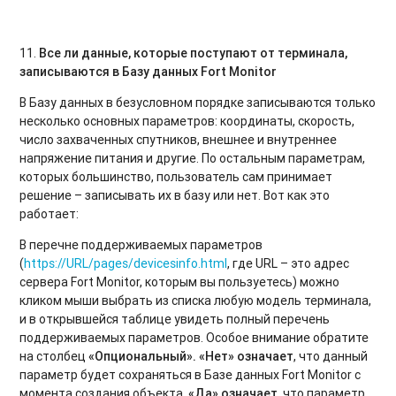
11.
Все ли данные, которые поступают от терминала,
записываются в Базу данных
Fort
Monitor
В Базу данных в безусловном порядке записываются только
несколько основных параметров: координаты, скорость,
число захваченных спутников, внешнее и внутреннее
напряжение питания и другие. По остальным параметрам,
которых большинство, пользователь сам принимает
решение – записывать их в базу или нет. Вот как это
работает:
В перечне поддерживаемых параметров
(
https://URL/pages/devicesinfo.html
, где URL – это адрес
сервера Fort Monitor, которым вы пользуетесь) можно
кликом мыши выбрать из списка любую модель терминала,
и в открывшейся таблице увидеть полный перечень
поддерживаемых параметров. Особое внимание обратите
на столбец
«Опциональный». «Нет» означает
, что данный
параметр будет сохраняться в Базе данных Fort Monitor с
момента создания объекта.
«Да» означает
, что параметр