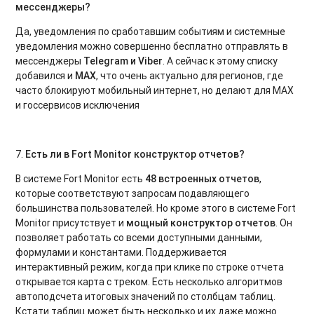
мессенджеры?
Да, уведомления по сработавшим событиям и системные
уведомления можно совершенно бесплатно отправлять в
мессенджеры
Telegram
и
Viber
. А сейчас к этому списку
добавился и
МАХ
, что очень актуально для регионов, где
часто блокируют мобильный интернет, но делают для МАХ
и госсервисов исключения
7.
Есть ли в
Fort
Monitor
конструктор отчетов?
В системе Fort Monitor есть
48 встроенных отчетов
,
которые соответствуют запросам подавляющего
большинства пользователей. Но кроме этого в системе Fort
Monitor присутствует и
мощный конструктор отчетов
. Он
позволяет работать со всеми доступными данными,
формулами и константами. Поддерживается
интерактивный режим, когда при клике по строке отчета
открывается карта с треком. Есть несколько алгоритмов
автоподсчета итоговых значений по столбцам таблиц.
Кстати таблиц может быть несколько и их даже можно