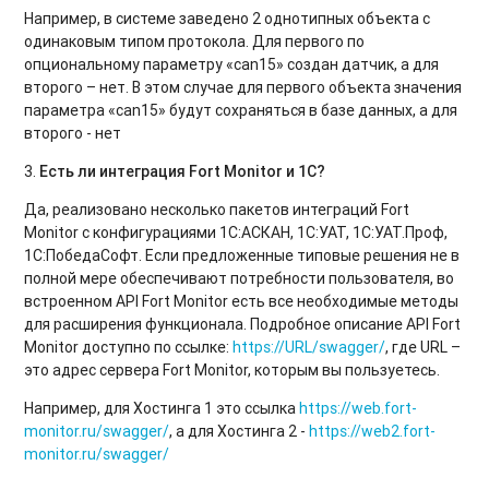
Например, в системе заведено 2 однотипных объекта с
одинаковым типом протокола. Для первого по
опциональному параметру «can15» создан датчик, а для
второго – нет. В этом случае для первого объекта значения
параметра «can15» будут сохраняться в базе данных, а для
второго - нет
3.
Есть ли интеграция Fort Monitor и 1С?
Да, реализовано несколько пакетов интеграций Fort
Monitor с конфигурациями 1С:АСКАН, 1С:УАТ, 1С:УАТ.Проф,
1С:ПобедаСофт. Если предложенные типовые решения не в
полной мере обеспечивают потребности пользователя, во
встроенном API Fort Monitor есть все необходимые методы
для расширения функционала. Подробное описание API Fort
Monitor доступно по ссылке:
https://URL/swagger/
, где URL –
это адрес сервера Fort Monitor, которым вы пользуетесь.
Например, для Хостинга 1 это ссылка
https://web.fort-
monitor.ru/swagger/
, а для Хостинга 2 -
https://web2.fort-
monitor.ru/swagger/