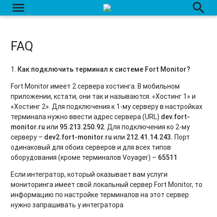
menu
search
FAQ
1.
Как подключить терминал к системе Fort Monitor?
Fort Monitor имеет 2 сервера хостинга. В мобильном
приложении, кстати, они так и называются: «Хостинг 1» и
«Хостинг 2». Для подключения к 1-му серверу в настройках
терминала нужно ввести адрес сервера (URL)
dev
.
fort
-
monitor
.
ru
или
95.213.250.92
. Для подключения ко 2-му
серверу –
dev
2.
fort
-
monitor
.
ru
или
212.41.14.243.
Порт
одинаковый для обоих серверов и для всех типов
оборудования (кроме терминалов Voyager) –
65511
Если интегратор, который оказывает вам услуги
мониторинга имеет свой локальный сервер Fort Monitor, то
информацию по настройке терминалов на этот сервер
нужно запрашивать у интегратора