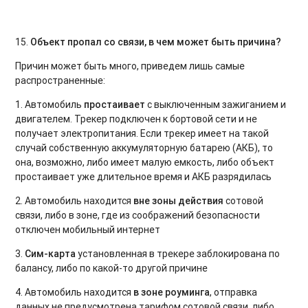
15.
Объект пропал со связи, в чем может быть причина?
Причин может быть много, приведем лишь самые
распространенные:
1. Автомобиль
простаивает
с выключенным зажиганием и
двигателем. Трекер подключен к бортовой сети и не
получает электропитания. Если трекер имеет на такой
случай собственную аккумуляторную батарею (АКБ), то
она, возможно, либо имеет малую емкость, либо объект
простаивает уже длительное время и АКБ разрядилась
2. Автомобиль находится
вне зоны действия
сотовой
связи, либо в зоне, где из соображений безопасности
отключен мобильный интернет
3.
Сим-карта
установленная в трекере заблокирована по
балансу, либо по какой-то другой причине
4. Автомобиль находится
в зоне роуминга
, отправка
данных не предусмотрена тарифом сотовой связи, либо