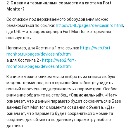
2.
С какими терминалами совместима система
Fort
Monitor
?
Со списком поддерживаемого оборудования можно
ознакомиться по ссылке:
https://URL/pages/devicesinfo.html
,
где URL – это адрес сервера Fort Monitor, которым вы
пользуетесь.
Например, для Хостинга 1 это ссылка
https://web.fort-
monitor.ru/pages/devicesinfo.html
,
а для Хостинга 2 -
https://web2.fort-
monitor.ru/pages/devicesinfo.html
В списке можно кликом мыши выбрать из списка любую
модель терминала, и в открывшейся таблице увидеть
полный перечень поддерживаемых параметров. Особое
внимание обратите на столбец
«Опциональный». «Нет»
означает
, что данный параметр будет сохраняться в Базе
данных Fort Monitor с момента создания объекта.
«Да»
означает
, что параметр будет сохраняться с момента
создания для объекта по данному параметру любого
датчика.