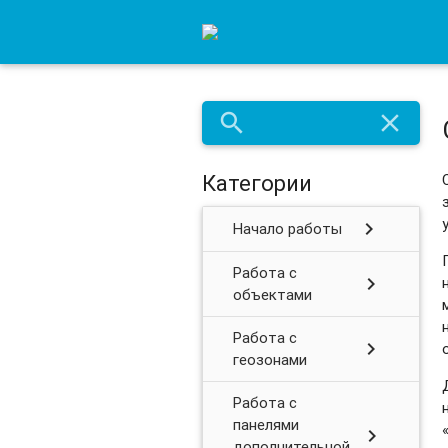
search
close
Категории
chevron_right
Начало работы
Работа с
chevron_right
объектами
Работа с
chevron_right
геозонами
Работа с
панелями
chevron_right
дополнительной