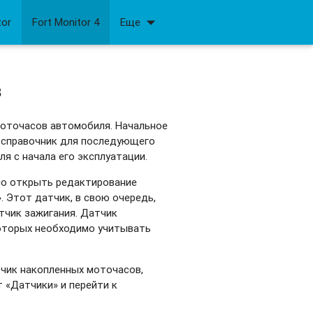
arrow_drop_down
tor
Fort Monitor 4
Еще
в
моточасов автомобиля. Начальное
 справочник для последующего
я с начала его эксплуатации.
мо открыть редактирование
 Этот датчик, в свою очередь,
тчик зажигания. Датчик
которых необходимо учитывать
тчик накопленных моточасов,
 «Датчики» и перейти к