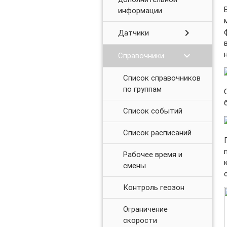
информации
chevron_right
Датчики
chevron_right
Справочники
Список справочников
по группам
Список событий
Список расписаний
Рабочее время и
смены
Контроль геозон
Ограничение
скорости