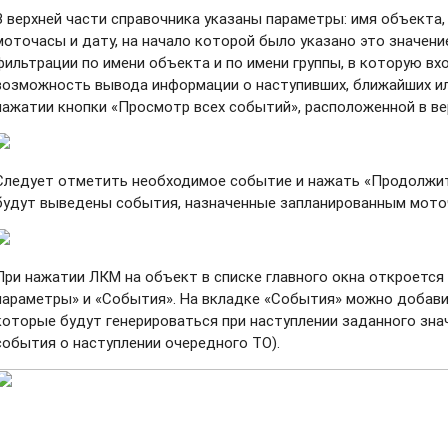
В верхней части справочника указаны параметры: имя объекта, 
моточасы и дату, на начало которой было указано это значен
фильтрации по имени объекта и по имени группы, в которую в
возможность вывода информации о наступивших, ближайших и
нажатии кнопки «Просмотр всех событий», расположенной в вер
Следует отметить необходимое событие и нажать «Продолжит
будут выведены события, назначенные запланированным мото
При нажатии ЛКМ на объект в списке главного окна откроется
параметры» и «События». На вкладке «События» можно добав
которые будут генерироваться при наступлении заданного зна
события о наступлении очередного ТО).