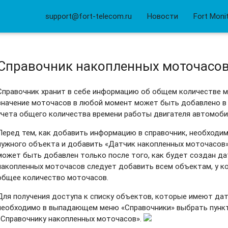
support@fort-telecom.ru
Новости
Fort Moni
Справочник накопленных моточасо
Справочник хранит в себе информацию об общем количестве 
значение моточасов в любой момент может быть добавлено в
учета общего количества времени работы двигателя автомобил
Перед тем, как добавить информацию в справочник, необходи
нужного объекта и добавить «Датчик накопленных моточасов».
может быть добавлен только после того, как будет создан да
накопленных моточасов следует добавить всем объектам, у 
общее количество моточасов.
Для получения доступа к списку объектов, которые имеют да
необходимо в выпадающем меню «Справочники» выбрать пункт
«Справочнику накопленных моточасов».