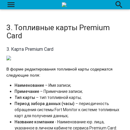
Периодические мероприятия
menu
search
Составные датчики
Назначение RFID на ТС
3. Топливные карты Premium
Card
Радар
Временные ссылки доступа
3. Карта Premium Card
Справочник заправок
В форме редактирования топливной карты содержатся
Сервисы топливных карт
следующие поля:
1. Топливные карты РН-Карт
Наименование
– Имя записи;
Примечание
– Примечание записи;
2. Топливные карты ППР - PetrolPlus
Тип карты
– тип топливной карты;
Период забора данных (часы)
– периодичность
3. Топливные карты Premium Card
обращения системы Fort Monitor к системе топливных
карт для получения данных;
4. Топливные карты Ликард
Название компании
- Наименование юр. лица,
указанное в личном кабинете сервиса Premium Card: