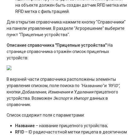
на объекте должен быть создан датчик RFID метка или
RFID метка с фильтрацией.
Для открытия справочника нажмите кнопку "Справочники"
на панели управления. В разделе "Агрорешение" выберите
пункт "Прицепные устройства".
Описание справочника "Прицепные устройства"
На
странице справочника отражён список прицепных
устройств:
В верхней части справочника расположены элементы
управления списком, поле поиска по
"Названию"
и
"RFID",
кнопки
Добавления
,
Изменения
и У
даления
прицепного
устройства. Возможен
Экспорт
и
Импорт
данных в
справочник.
Список содержит поля с параметрами:
Название
– название прицепного устройства;
RFID
– ID радиочастотной метки прицепа в десятичном