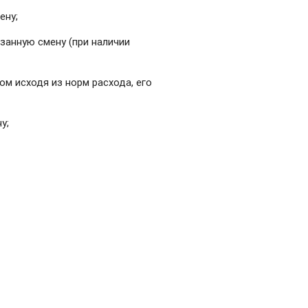
ену;
занную смену (при наличии
ом исходя из норм расхода, его
у;