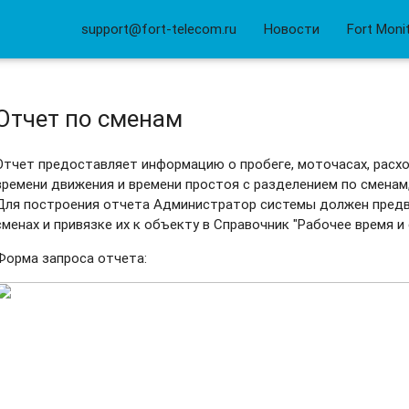
support@fort-telecom.ru
Новости
Fort Moni
Отчет по сменам
Отчет предоставляет информацию о пробеге, моточасах, расхо
времени движения и времени простоя с разделением по сменам
Для построения отчета Администратор системы должен пред
сменах и привязке их к объекту в Справочник "Рабочее время и
Форма запроса отчета: