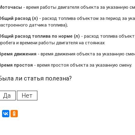
Моточасы
- время работы двигателя объекта за указанную см
Общий расход (л)
- расход топлива объектом за период за ука
настроенного датчика топлива);
Общий расход топлива по норме (л)
- расход топлива объект
пробега и времени работы двигателя на стоянках
Время движения
- время движения объекта за указанную смен
Время простоя
- время простоя объекта за указанную смену.
Была ли статья полезна?
Да
Нет
© 2024
Форт Телеком
|
Fort Monitor