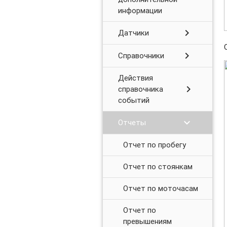
информации
chevron_right
Датчики
chevron_right
Справочники
Действия
chevron_right
справочника
событий
chevron_right
Отчеты
Отчет по пробегу
Отчет по стоянкам
Отчет по моточасам
Отчет по
превышениям