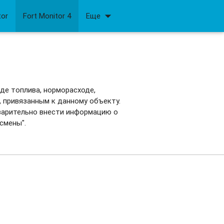
arrow_drop_down
tor
Fort Monitor 4
Еще
де топлива, норморасходе,
, привязанным к данному объекту.
варительно внести информацию о
 смены".