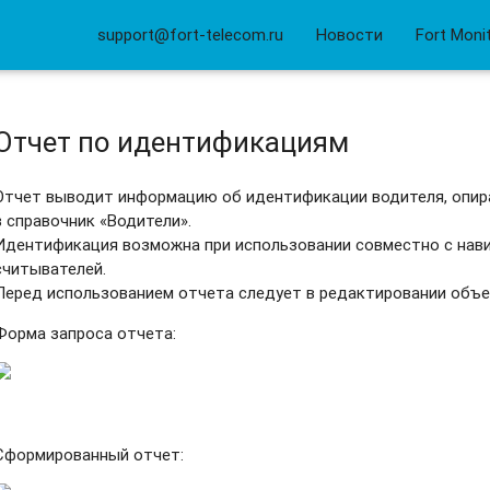
support@fort-telecom.ru
Новости
Fort Moni
Отчет по идентификациям
Отчет выводит информацию об идентификации водителя, опир
в справочник «Водители».
Идентификация возможна при использовании совместно с нав
считывателей.
Перед использованием отчета следует в редактировании объек
Форма запроса отчета:
Сформированный отчет: