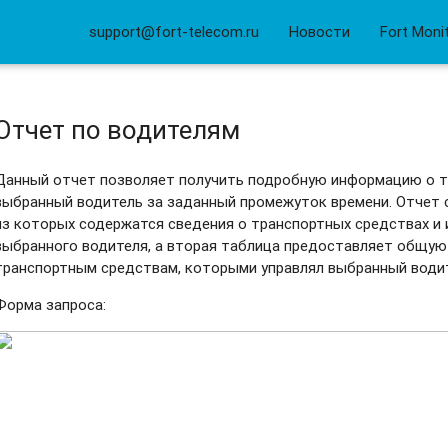
support@fort-telecom.ru
Новости
Fort Moni
Отчет по водителям
Данный отчет позволяет получить подробную информацию о т
выбранный водитель за заданный промежуток времени. Отчет с
из которых содержатся сведения о транспортных средствах и 
выбранного водителя, а вторая таблица предоставляет общую
транспортным средствам, которыми управлял выбранный водит
Форма запроса: