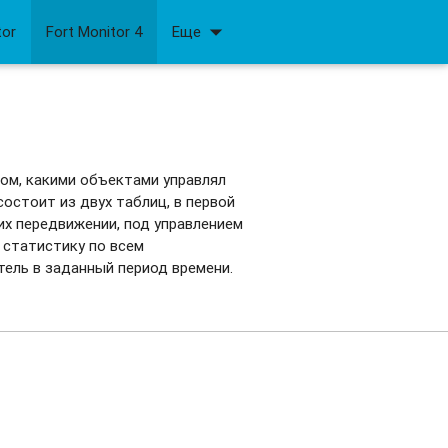
arrow_drop_down
tor
Fort Monitor 4
Еще
ом, какими объектами управлял
остоит из двух таблиц, в первой
их передвижении, под управлением
 статистику по всем
ель в заданный период времени.