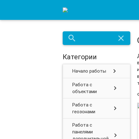
search
close
Категории
chevron_right
Начало работы
Работа с
chevron_right
объектами
Работа с
chevron_right
геозонами
Работа с
панелями
chevron_right
дополнительной