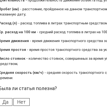
Длительность
- продолжительность движения объекта под уп
Пробег (км)
- расстояние, пройденное на данном транспортном
указанную дату;
Расход (л)
- расход топлива в литрах транспортным средством
Ср. расход на 100 км
- средний расход топлива в литрах на 100
Время движения
- время движения транспортного средства за
Время простоя
- время простоя транспортного средства за у
Число стоянок
- количество стоянок, совершенных за время 
средством;
Средняя скорость (км/ч)
- средняя скорость транспортного с
времени.
Была ли статья полезна?
Да
Нет