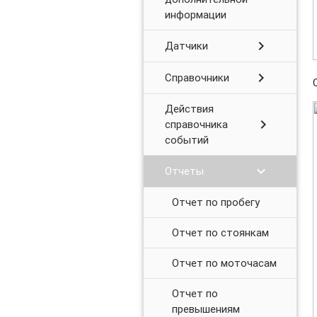
информации
chevron_right
Датчики
chevron_right
Справочники
Действия
chevron_right
справочника
событий
chevron_right
Отчеты
Отчет по пробегу
Отчет по стоянкам
Отчет по моточасам
Отчет по
превышениям